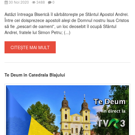
30 Noi 2020
3488
0
Astăzi întreaga Biserică îl sărbătoreşte pe Sfântul Apostol Andrei.
Între cei doisprezece apostoli aleşi de Domnul nostru Isus Cristos
să fie „pescari de oameni”, un loc deosebit îl ocupă Sfântul
Andrei, fratele lui Simon Petru; (...)
CITEȘTE MAI MULT
Te Deum în Catedrala Blajului