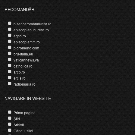
RECOMANDĂRI
bisericaromanaunita.ro
episcopiabucuresti.ro
egco.ro
episcopiamm.ro
pioromeno.com
bru-italia.eu
vaticannews.va
catholica.ro
arcb.ro
ercis.ro
radiomaria.ro
NAVIGARE ÎN WEBSITE
Prima pagină
Știri
Arhivă
Gândul zilei