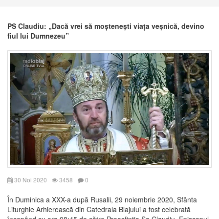
PS Claudiu: „Dacă vrei să moștenești viața veșnică, devino
fiul lui Dumnezeu”
30 Noi 2020
3458
0
În Duminica a XXX-a după Rusalii, 29 noiembrie 2020, Sfânta
Liturghie Arhierească din Catedrala Blajului a fost celebrată
începând cu ora 08:45 de către Preasfinția Sa Claudiu, Episcopul