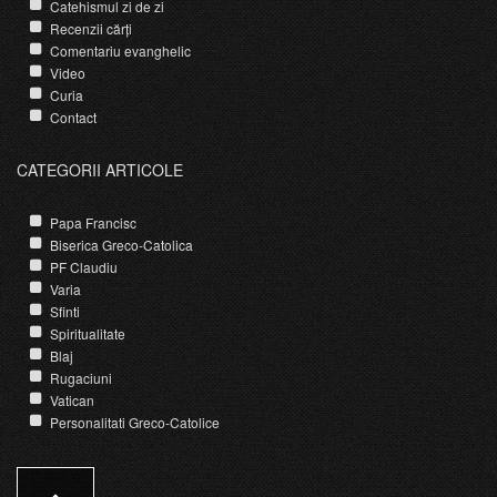
Catehismul zi de zi
Recenzii cărți
Comentariu evanghelic
Video
Curia
Contact
CATEGORII ARTICOLE
Papa Francisc
Biserica Greco-Catolica
PF Claudiu
Varia
Sfinti
Spiritualitate
Blaj
Rugaciuni
Vatican
Personalitati Greco-Catolice