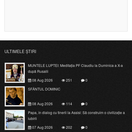
ULTIMELE ȘTIRI
MUNTELE LUPTEI: Meditația PF Claudiu la Duminica a X-a
după Rusalii
08 Aug 2026
251
0
SFÂNTUL DOMINIC
08 Aug 2026
114
0
Papa, în dialog cu tinerii la Assisi: Să construim o civilizație a
iubirii
07 Aug 2026
202
0