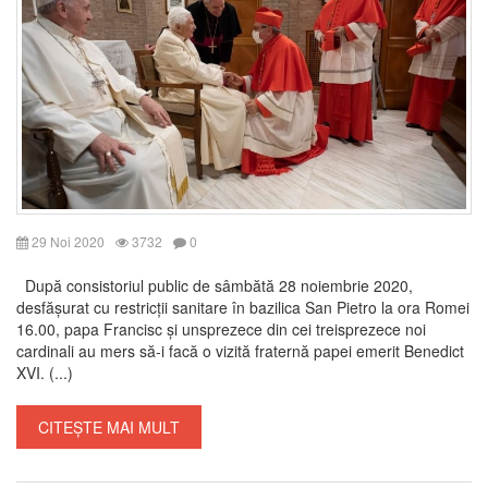
29 Noi 2020
3732
0
După consistoriul public de sâmbătă 28 noiembrie 2020,
desfășurat cu restricții sanitare în bazilica San Pietro la ora Romei
16.00, papa Francisc și unsprezece din cei treisprezece noi
cardinali au mers să-i facă o vizită fraternă papei emerit Benedict
XVI. (...)
CITEȘTE MAI MULT