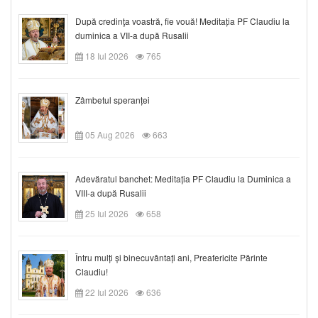
După credinţa voastră, fie vouă! Meditația PF Claudiu la
duminica a VII-a după Rusalii
18 Iul 2026
765
Zâmbetul speranței
05 Aug 2026
663
Adevăratul banchet: Meditația PF Claudiu la Duminica a
VIII-a după Rusalii
25 Iul 2026
658
Întru mulți și binecuvântați ani, Preafericite Părinte
Claudiu!
22 Iul 2026
636