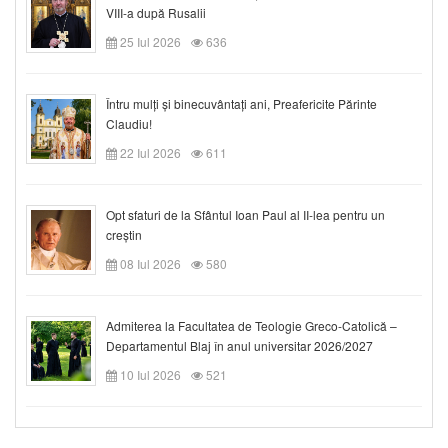
VIII-a după Rusalii
25 Iul 2026
636
Întru mulți și binecuvântați ani, Preafericite Părinte
Claudiu!
22 Iul 2026
611
Opt sfaturi de la Sfântul Ioan Paul al II-lea pentru un
creștin
08 Iul 2026
580
Admiterea la Facultatea de Teologie Greco-Catolică –
Departamentul Blaj în anul universitar 2026/2027
10 Iul 2026
521