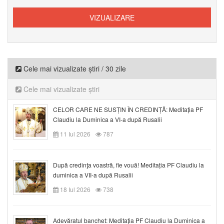
Cele mai vizualizate știri / 30 zile
Cele mai vizualizate știri
CELOR CARE NE SUSȚIN ÎN CREDINȚĂ: Meditația PF
Claudiu la Duminica a VI-a după Rusalii
11 Iul 2026
787
După credinţa voastră, fie vouă! Meditația PF Claudiu la
duminica a VII-a după Rusalii
18 Iul 2026
738
Adevăratul banchet: Meditația PF Claudiu la Duminica a