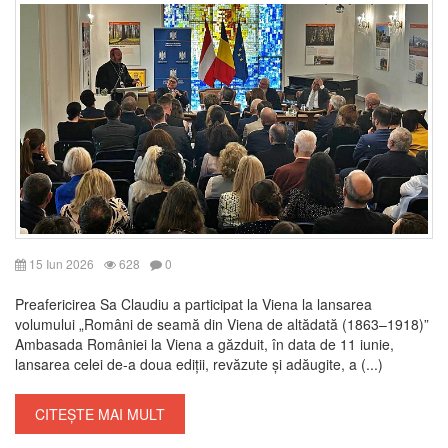
15 Iun 2026
628
0
Preafericirea Sa Claudiu a participat la Viena la lansarea
volumului „Români de seamă din Viena de altădată (1863–1918)”
Ambasada României la Viena a găzduit, în data de 11 iunie,
lansarea celei de-a doua ediții, revăzute și adăugite, a (...)
CITEȘTE MAI MULT