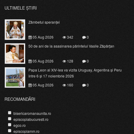
ULTIMELE ȘTIRI
Zâmbetul speranței
05 Aug 2026
342
0
50 de ani de la asasinarea părintelui Vasile Zăpârțan
05 Aug 2026
128
0
Papa Leon al XIV-lea va vizita Uruguay, Argentina și Peru
între 6 și 17 noiembrie 2026
05 Aug 2026
160
0
RECOMANDĂRI
bisericaromanaunita.ro
episcopiabucuresti.ro
egco.ro
episcopiamm.ro