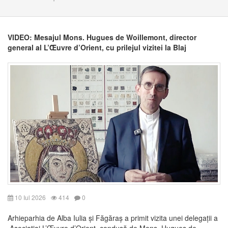
VIDEO: Mesajul Mons. Hugues de Woillemont, director
general al L’Œuvre d’Orient, cu prilejul vizitei la Blaj
10 Iul 2026
414
0
Arhieparhia de Alba Iulia și Făgăraș a primit vizita unei delegații a
Asociațiai L’Œuvre d’Orient, condusă de Mons. Hugues de