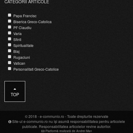
CATEGORII ARTICOLE
Papa Francisc
Biserica Greco-Catolica
PF Claudiu
Varia
Sfinti
Spiritualitate
Blaj
Rugaciuni
Vatican
Personalitati Greco-Catolice
TOP
© 2018 -
e-communio.ro
- Toate drepturile rezervate
Site-ul e-communio.ro nu își asumă responsabilitatea pentru articolele
publicate. Responsabilitatea articolelor revine autorilor.
Platformă realizată de Andrei Man