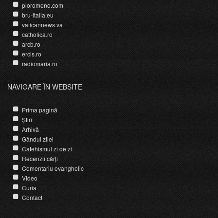
pioromeno.com
bru-italia.eu
vaticannews.va
catholica.ro
arcb.ro
ercis.ro
radiomaria.ro
NAVIGARE ÎN WEBSITE
Prima pagină
Știri
Arhivă
Gândul zilei
Catehismul zi de zi
Recenzii cărți
Comentariu evanghelic
Video
Curia
Contact