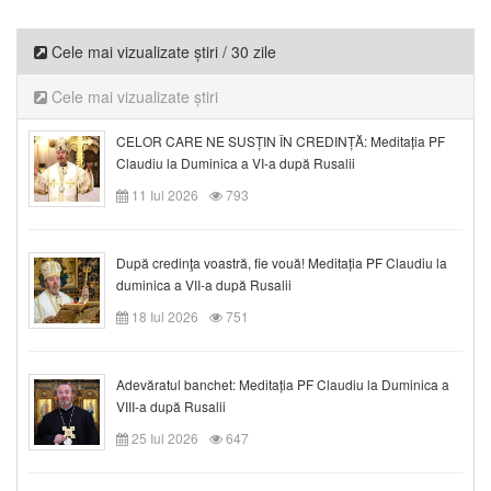
Cele mai vizualizate știri / 30 zile
Cele mai vizualizate știri
CELOR CARE NE SUSȚIN ÎN CREDINȚĂ: Meditația PF
Claudiu la Duminica a VI-a după Rusalii
11 Iul 2026
793
După credinţa voastră, fie vouă! Meditația PF Claudiu la
duminica a VII-a după Rusalii
18 Iul 2026
751
Adevăratul banchet: Meditația PF Claudiu la Duminica a
VIII-a după Rusalii
25 Iul 2026
647