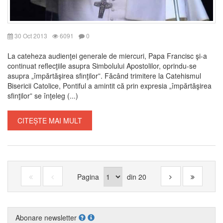
30 Oct 2013
6091
0
La cateheza audienţei generale de miercuri, Papa Francisc şi-a
continuat reflecţiile asupra Simbolului Apostolilor, oprindu-se
asupra „împărtăşirea sfinţilor”. Făcând trimitere la Catehismul
Bisericii Catolice, Pontiful a amintit că prin expresia „împărtăşirea
sfinţilor” se înţeleg (...)
CITEȘTE MAI MULT
Pagina
din
20
Abonare newsletter