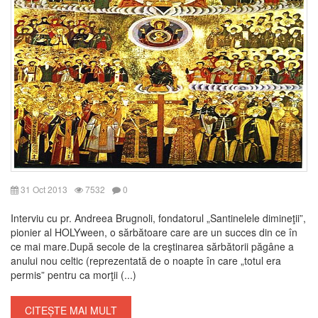
31 Oct 2013
7532
0
Interviu cu pr. Andreea Brugnoli, fondatorul „Santinelele dimineţii”,
pionier al HOLYween, o sărbătoare care are un succes din ce în
ce mai mare.După secole de la creştinarea sărbătorii păgâne a
anului nou celtic (reprezentată de o noapte în care „totul era
permis” pentru ca morţii (...)
CITEȘTE MAI MULT