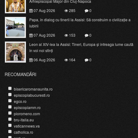
Arhiepiscopal Major din Cluj-Napoca
07 Aug 2026
285
0
Papa, în dialog cu tinerii la Assisi: Să construim o civilizație a
iubirii
07 Aug 2026
153
0
Leon al XIV-lea la Assisi: Tineri, Europa și întreaga lume caută
în voi noi sfinți
06 Aug 2026
164
0
RECOMANDĂRI
bisericaromanaunita.ro
episcopiabucuresti.ro
egco.ro
episcopiamm.ro
pioromeno.com
bru-italia.eu
vaticannews.va
catholica.ro