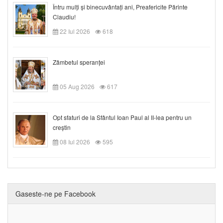
Întru mulți și binecuvântați ani, Preafericite Părinte
Claudiu!
22 Iul 2026
618
Zâmbetul speranței
05 Aug 2026
617
Opt sfaturi de la Sfântul Ioan Paul al II-lea pentru un
creștin
08 Iul 2026
595
Gaseste-ne pe Facebook