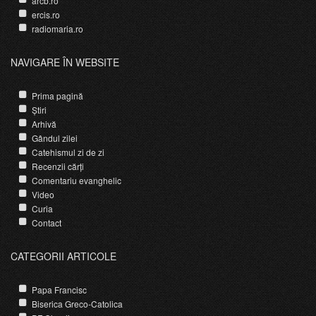
arcb.ro
ercis.ro
radiomaria.ro
NAVIGARE ÎN WEBSITE
Prima pagină
Știri
Arhivă
Gândul zilei
Catehismul zi de zi
Recenzii cărți
Comentariu evanghelic
Video
Curia
Contact
CATEGORII ARTICOLE
Papa Francisc
Biserica Greco-Catolica