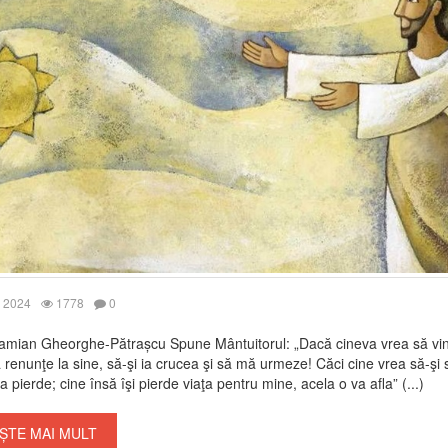
 2024
1778
0
Damian Gheorghe-Pătrașcu Spune Mântuitorul: „Dacă cineva vrea să vi
 renunţe la sine, să-şi ia crucea şi să mă urmeze! Căci cine vrea să-şi 
a pierde; cine însă îşi pierde viaţa pentru mine, acela o va afla” (...)
ȘTE MAI MULT