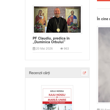
În cine
PF Claudiu, predica în
„Duminica Orbului”
20 Mai 2026
963
Recenzii cărți
30 Sep