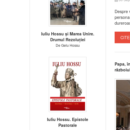
Despre v
personal
dureroas
Iuliu Hossu și Marea Unire.
CITE
Drumul Rezoluției
De Gelu Hossu
Papa, î
războiu
Iuliu Hossu. Epistole
Pastorale