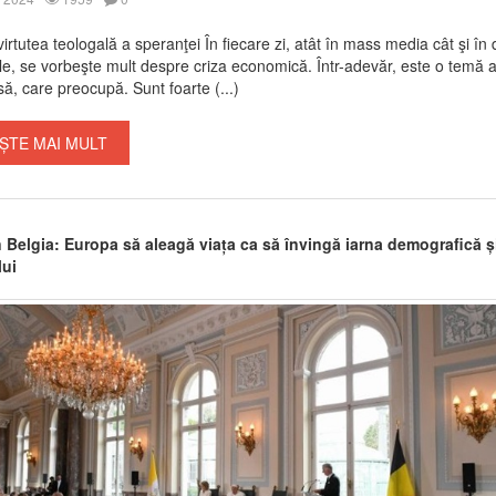
irtutea teologală a speranţei În fiecare zi, atât în mass media cât şi în d
e, se vorbeşte mult despre criza economică. Într-adevăr, este o temă a
ă, care preocupă. Sunt foarte (...)
ȘTE MAI MULT
n Belgia: Europa să aleagă viața ca să învingă iarna demografică și
lui