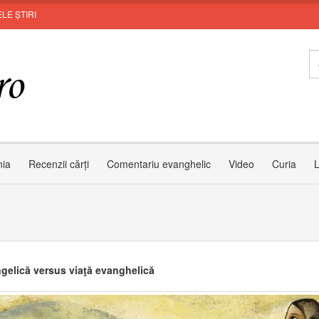
LE ȘTIRI
MUNTEL
nia
Recenzii cărți
Comentariu evanghelic
Video
Curia
L
ngelică versus viaţă evanghelică