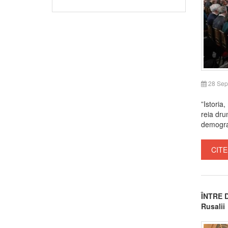
28 Sep
”Istoria
reia dru
demograf
CITE
ÎNTRE D
Rusalii