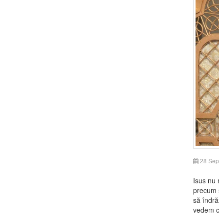
28 Sep
Isus nu 
precum ş
să îndră
vedem că