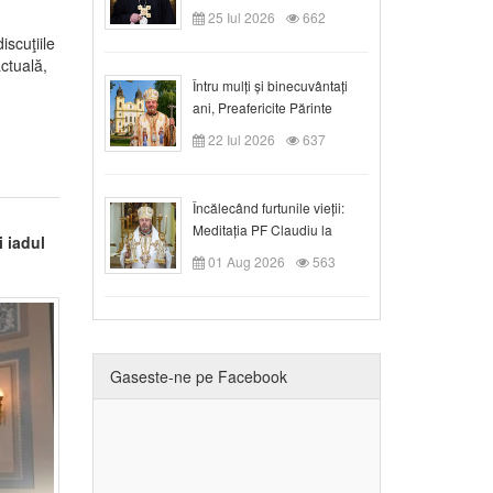
Duminica a VIII-a după
25 Iul 2026
662
Rusalii
iscuţiile
ctuală,
Întru mulți și binecuvântați
ani, Preafericite Părinte
Claudiu!
22 Iul 2026
637
Încălecând furtunile vieții:
Meditația PF Claudiu la
 iadul
Duminica a IX-a după Rusalii
01 Aug 2026
563
Gaseste-ne pe Facebook