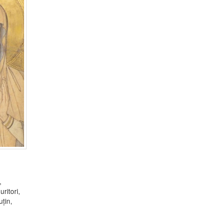
,
ritori,
țin,