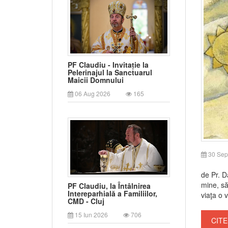
PF Claudiu - Invitație la
Pelerinajul la Sanctuarul
Maicii Domnului
06 Aug 2026
165
30 Sep
de Pr. 
mine, să
PF Claudiu, la Întâlnirea
Intereparhială a Familiilor,
viaţa o v
CMD - Cluj
15 Iun 2026
706
CITE