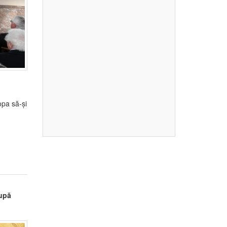
opa să-și
upă