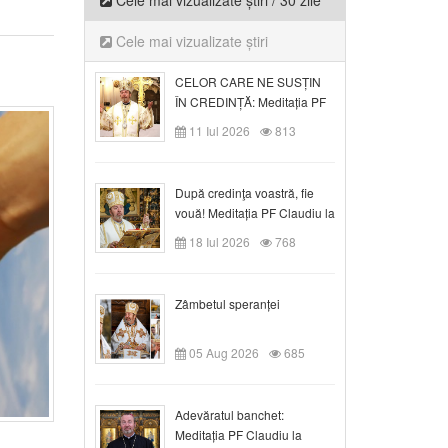
Cele mai vizualizate știri / 30 zile
Cele mai vizualizate știri
CELOR CARE NE SUSȚIN
ÎN CREDINȚĂ: Meditația PF
Claudiu la Duminica a VI-a
11 Iul 2026
813
după Rusalii
După credinţa voastră, fie
vouă! Meditația PF Claudiu la
duminica a VII-a după Rusalii
18 Iul 2026
768
Zâmbetul speranței
05 Aug 2026
685
Adevăratul banchet:
Meditația PF Claudiu la