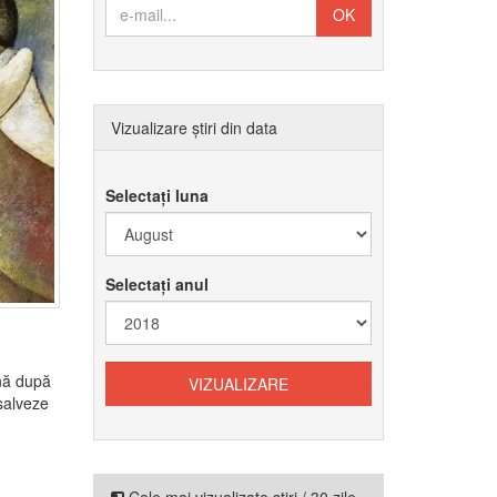
Vizualizare știri din data
Selectați luna
Selectați anul
nă după
salveze