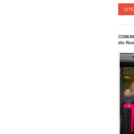
CITE
COMUNIC
din Rom