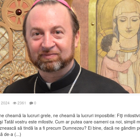
 2024
2361
0
ne cheamă la lucruri grele, ne cheamă la lucruri imposibile: Fiţi milostivi
i Tatăl vostru este milostiv. Cum ar putea oare oameni ca noi, simpli mu
znească să tindă la a fi precum Dumnezeu? Ei bine, dacă ne gândim pu
 de-a (...)