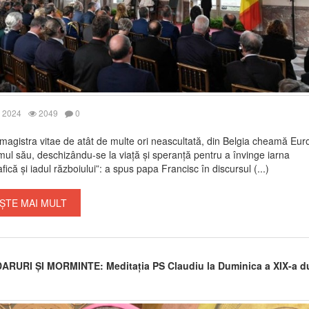
 2024
2049
0
, magistra vitae de atât de multe ori neascultată, din Belgia cheamă Eur
mul său, deschizându-se la viață și speranță pentru a învinge iarna
ică și iadul războiului”: a spus papa Francisc în discursul (...)
ȘTE MAI MULT
ARURI ȘI MORMINTE: Meditația PS Claudiu la Duminica a XIX-a d