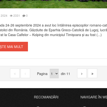
 2024
2331
0
ada 24-26 septembrie 2024 a avut loc întâlnirea episcopilor romano-catol
tolici din România. Găzduite de Eparhia Greco-Catolică de Lugoj, lucră
at la Casa Calfelor – Kolping din municipiul Timișoara și au fost (...)
ȘTE MAI MULT
Pagina
din
11
RECOMANDĂRI
NAVIGARE ÎN W