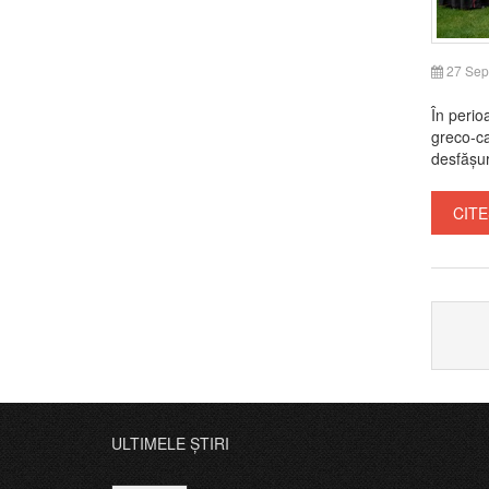
27 Sep
În perio
greco-ca
desfășur
CITE
ULTIMELE ȘTIRI