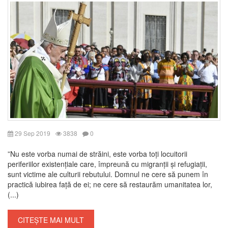
29 Sep 2019
3838
0
”Nu este vorba numai de străini, este vorba toți locuitorii
periferiilor existențiale care, împreună cu migranții și refugiații,
sunt victime ale culturii rebutului. Domnul ne cere să punem în
practică iubirea față de ei; ne cere să restaurăm umanitatea lor,
(...)
CITEȘTE MAI MULT