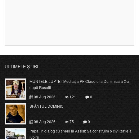
ULTIMELE ȘTIRI
MUNTELE LUPTEI: Meditația PF Claudiu la Duminica a X-a
după Rusalii
08 Aug 2026
121
0
SFÂNTUL DOMINIC
08 Aug 2026
75
0
Papa, în dialog cu tinerii la Assisi: Să construim o civilizație a
iubirii