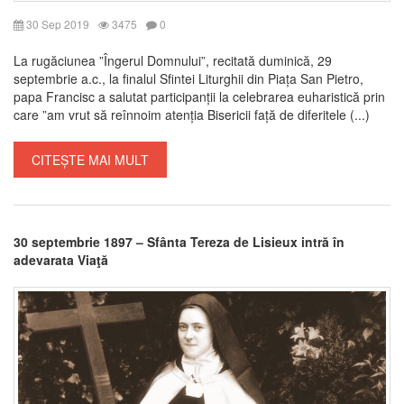
30 Sep 2019
3475
0
La rugăciunea ”Îngerul Domnului”, recitată duminică, 29
septembrie a.c., la finalul Sfintei Liturghii din Piața San Pietro,
papa Francisc a salutat participanții la celebrarea euharistică prin
care ”am vrut să reînnoim atenția Bisericii față de diferitele (...)
CITEȘTE MAI MULT
30 septembrie 1897 – Sfânta Tereza de Lisieux intră în
adevarata Viaţă