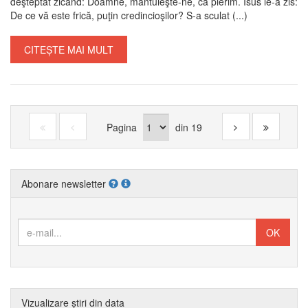
deşteptat zicând: Doamne, mântuieşte-ne, că pierim. Isus le-a zis:
De ce vă este frică, puţin credincioşilor? S-a sculat (...)
CITEȘTE MAI MULT
Pagina
din
19
Abonare newsletter
Vizualizare știri din data