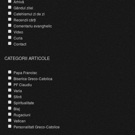
Arhivă
Gândul zilei
Catehismul zi de zi
Recenzii cărți
Comentariu evanghelic
Video
Curia
Contact
CATEGORII ARTICOLE
Papa Francisc
Biserica Greco-Catolica
PF Claudiu
Varia
Sfinti
Spiritualitate
Blaj
Rugaciuni
Vatican
Personalitati Greco-Catolice