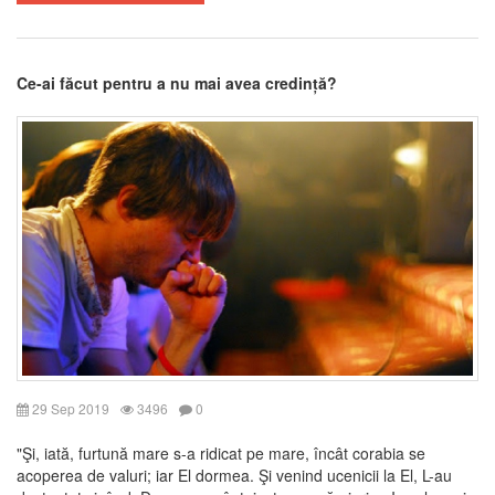
Ce-ai făcut pentru a nu mai avea credință?
29 Sep 2019
3496
0
"Şi, iată, furtună mare s-a ridicat pe mare, încât corabia se
acoperea de valuri; iar El dormea. Şi venind ucenicii la El, L-au