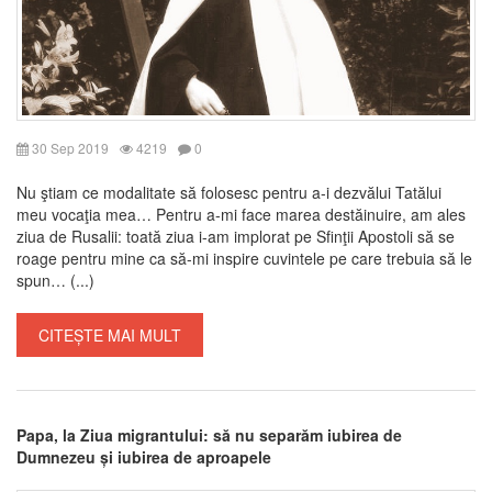
30 Sep 2019
4219
0
Nu ştiam ce modalitate să folosesc pentru a-i dezvălui Tatălui
meu vocaţia mea… Pentru a-mi face marea destăinuire, am ales
ziua de Rusalii: toată ziua i-am implorat pe Sfinţii Apostoli să se
roage pentru mine ca să-mi inspire cuvintele pe care trebuia să le
spun… (...)
CITEȘTE MAI MULT
Papa, la Ziua migrantului: să nu separăm iubirea de
Dumnezeu și iubirea de aproapele