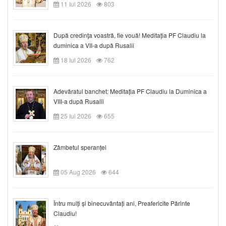
11 Iul 2026
803
După credinţa voastră, fie vouă! Meditația PF Claudiu la
duminica a VII-a după Rusalii
18 Iul 2026
762
Adevăratul banchet: Meditația PF Claudiu la Duminica a
VIII-a după Rusalii
25 Iul 2026
655
Zâmbetul speranței
05 Aug 2026
644
Întru mulți și binecuvântați ani, Preafericite Părinte
Claudiu!