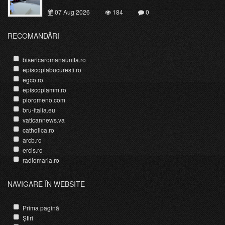
07 Aug 2026
184
0
RECOMANDĂRI
bisericaromanaunita.ro
episcopiabucuresti.ro
egco.ro
episcopiamm.ro
pioromeno.com
bru-italia.eu
vaticannews.va
catholica.ro
arcb.ro
ercis.ro
radiomaria.ro
NAVIGARE ÎN WEBSITE
Prima pagină
Știri