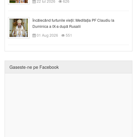
22 Iul 2026
626
Încălecând furtunile vieții: Meditația PF Claudiu la
Duminica a IX-a după Rusalii
01 Aug 2026
551
Gaseste-ne pe Facebook