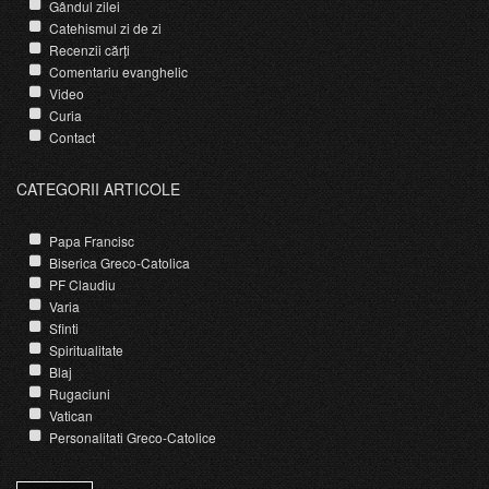
Gândul zilei
Catehismul zi de zi
Recenzii cărți
Comentariu evanghelic
Video
Curia
Contact
CATEGORII ARTICOLE
Papa Francisc
Biserica Greco-Catolica
PF Claudiu
Varia
Sfinti
Spiritualitate
Blaj
Rugaciuni
Vatican
Personalitati Greco-Catolice