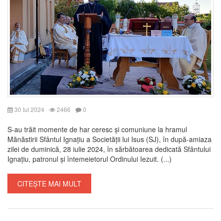
30 Iul 2024
2466
0
S-au trăit momente de har ceresc și comuniune la hramul
Mănăstirii Sfântul Ignațiu a Societății lui Isus (SJ), în după-amiaza
zilei de duminică, 28 iulie 2024, în sărbătoarea dedicată Sfântului
Ignațiu, patronul și întemeietorul Ordinului Iezuit. (...)
CITEȘTE MAI MULT