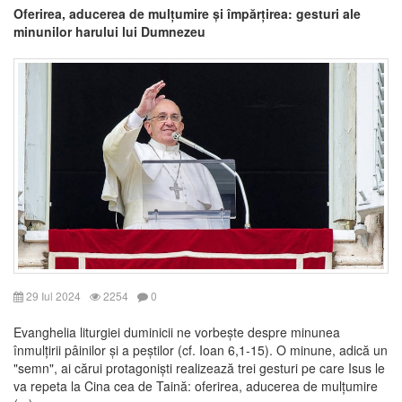
Oferirea, aducerea de mulțumire și împărțirea: gesturi ale
minunilor harului lui Dumnezeu
29 Iul 2024
2254
0
Evanghelia liturgiei duminicii ne vorbește despre minunea
înmulțirii pâinilor și a peștilor (cf. Ioan 6,1-15). O minune, adică un
"semn", ai cărui protagoniști realizează trei gesturi pe care Isus le
va repeta la Cina cea de Taină: oferirea, aducerea de mulțumire