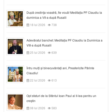
După credinţa voastră, fie vouă! Meditația PF Claudiu la
duminica a VII-a după Rusalii
18 Iul 2026
738
Adevăratul banchet: Meditația PF Claudiu la Duminica a
VIII-a după Rusalii
25 Iul 2026
639
Întru mulți și binecuvântați ani, Preafericite Părinte
Claudiu!
22 Iul 2026
613
Opt sfaturi de la Sfântul Ioan Paul al II-lea pentru un
creștin
08 Iul 2026
583