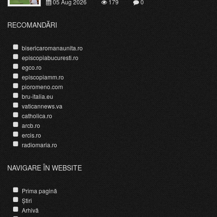
05 Aug 2026
179
0
RECOMANDĂRI
bisericaromanaunita.ro
episcopiabucuresti.ro
egco.ro
episcopiamm.ro
pioromeno.com
bru-italia.eu
vaticannews.va
catholica.ro
arcb.ro
ercis.ro
radiomaria.ro
NAVIGARE ÎN WEBSITE
Prima pagină
Știri
Arhivă