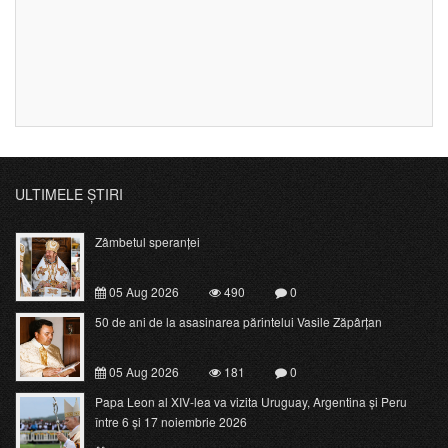
ULTIMELE ȘTIRI
Zâmbetul speranței
05 Aug 2026
490
0
50 de ani de la asasinarea părintelui Vasile Zăpârțan
05 Aug 2026
181
0
Papa Leon al XIV-lea va vizita Uruguay, Argentina și Peru
între 6 și 17 noiembrie 2026