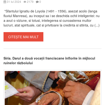
31 Iul 2024
2179
0
"Sfantului Ignatiu de Loyola (1491 - 1556), asezat acolo (langa
fluviul Manresa), au inceput sa i se deschida ochii inteligentei: nu
a avut o viziune, si totusi, intelegerea si cunoasterea multor
lucruri, atat spirituale, cat si privitoare la credinta si stiinta, cu (...)
CITEȘTE MAI MULT
Siria. Darul a două vocații franciscane înflorite în mijlocul
ruinelor războiului