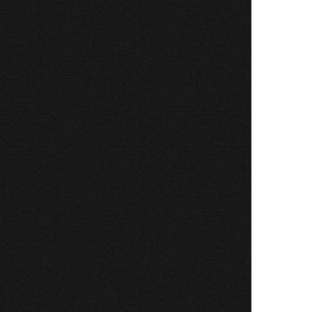
l
esc.