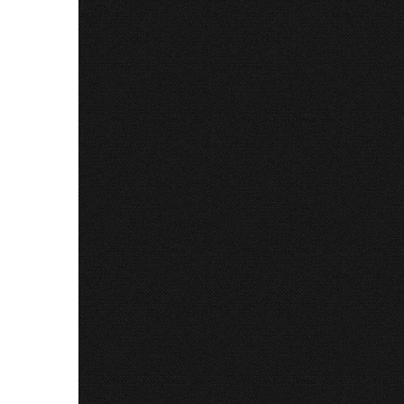
31 Iul 
Normal 
Ab
new