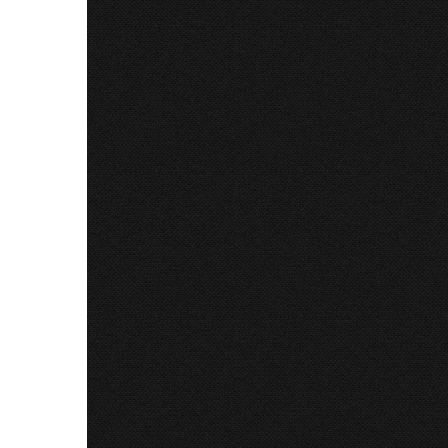
31 Iul 
(...)
CITE
7 traduc