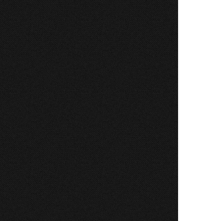
 "Notă
te de
ul