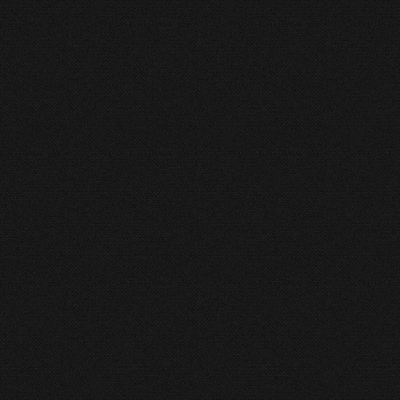
2014
10981
0
ȘTE MAI MULT
eri noi ale Bibliei