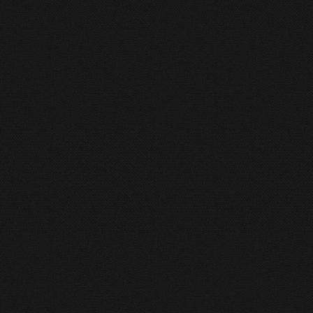
2014
5782
0
iatul de Stat a trimis ambasadelor acreditate pe lângă Sfântul Scaun o
 pentru a reaminti recentele apeluri referitoare la Orientul Mijlociu, rosti
n ultimele duminici, după tradiționala rugăciune Angelus, din Piața Sfânt
ervievat de (...)
ȘTE MAI MULT
Hramul capelei „Schimbarea la Față” din București