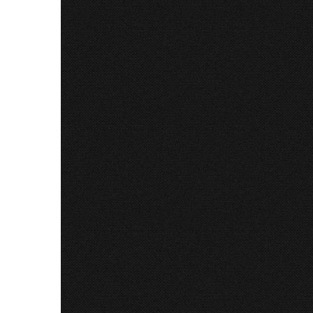
31 Iul 
Iuliu Hossu și Marea Unire.
Drumul Rezoluției
Secretar
De Gelu Hossu
verbală"
Pontif î
Petru.Int
CITE
ANUNȚ: 
Iuliu Hossu. Epistole
Pastorale