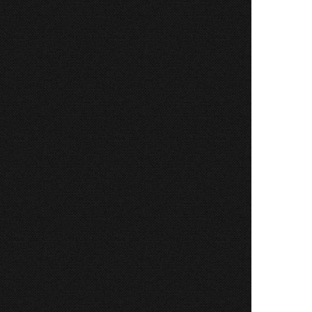
uarul de
a păcii