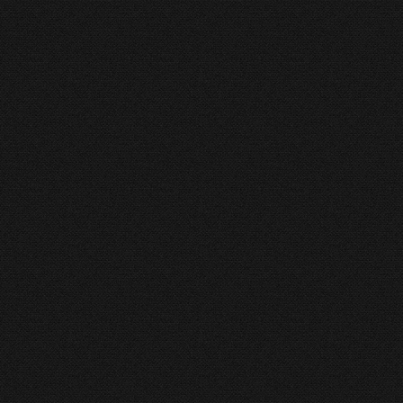
2014
9444
10
 zilei de joi 31 iulie 2014, Părintele Jean Baptiste Robin, primul Rector a
ului Arhiepiscopal Major de la Cărbunari, s-a întors în casa Tatălui cer