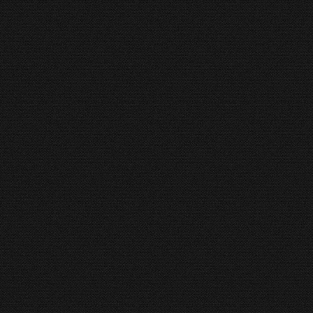
ut, vorbită (...)
ȘTE MAI MULT
arabă “N” a creştinilor persecutaţi amplasată pe casa parohială din