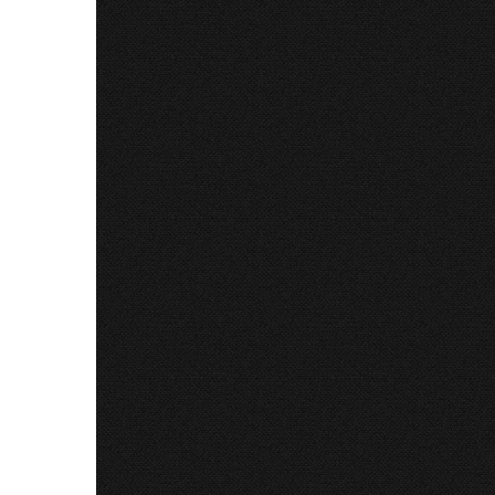
Călugăru
la Cărbun
CITE
PF Claudiu, predica în
„Duminica Orbului”
Sfântul
20 Mai 2026
951
Recenzii cărți