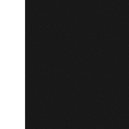
31 Iul 
Biblia c
Senegal,
schilluk