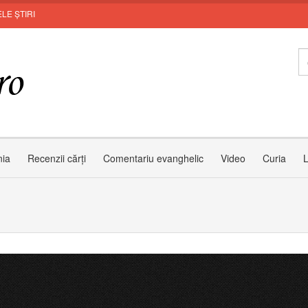
LE ȘTIRI
Invit
nia
Recenzii cărți
Comentariu evanghelic
Video
Curia
L
le Jean Baptiste Robin s-a reîntors la Domnul