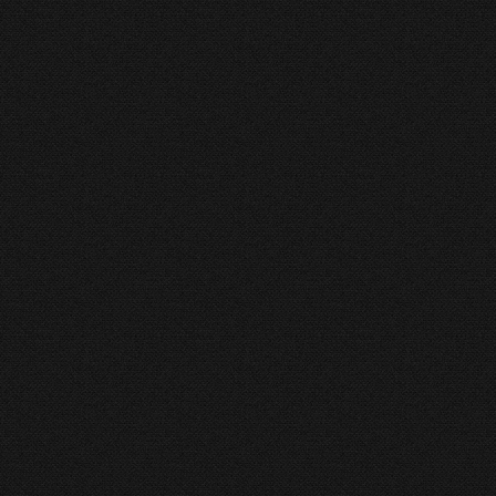
2014
6819
0
ompletă este acum tradusă în alte șapte limbi noi: mandika limba vorbită
 Gambia și Guineea-Bissau; limba creolă krio, vorbită în Sierra Leone; 
, vorbită în Sudanul de Sud; în kokborok, dialectul indian a statului de Tr