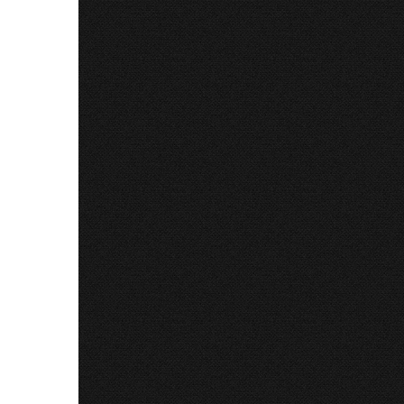
PF Claudiu - Invitație la
Pelerinajul la Sanctuarul
Maicii Domnului
06 Aug 2026
95
PF Claudiu, la Întâlnirea
Intereparhială a Familiilor,
31 Iul 
CMD - Cluj
15 Iun 2026
686
În seara
Sanctuar