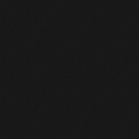
2014
6050
1
0 false false false EN-US X-NONE X-NONE
Pagina
din
22
onare
sletter