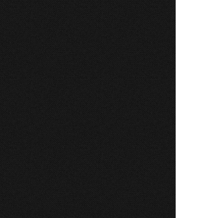
 în
în
ipura; în