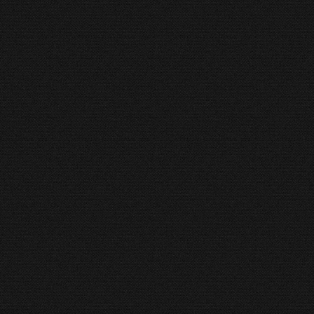
l de origine franceză Jean Baptiste Robin, a vieţuit ca pustnic în Sanct
ari închinat (...)
ȘTE MAI MULT
 Scaun propune atenției guvernelor solicitudinea Papei în favoare