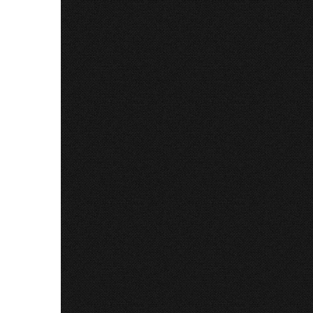
limba mur
CITE
Litera 