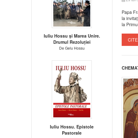
Papa Fra
la invit
la Primul
Iuliu Hossu și Marea Unire.
CITE
Drumul Rezoluției
De Gelu Hossu
CHEMAȚI
Iuliu Hossu. Epistole
Pastorale