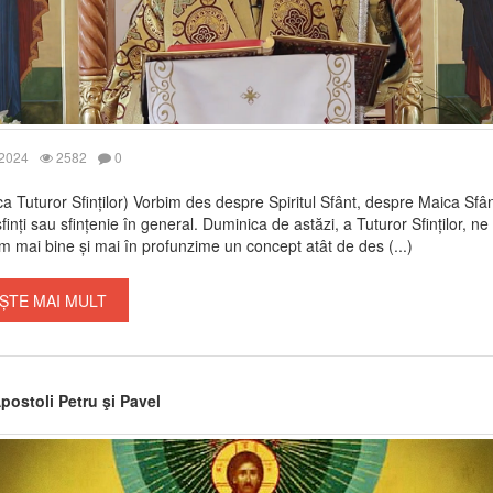
 2024
2582
0
a Tuturor Sfinților) Vorbim des despre Spiritul Sfânt, despre Maica Sfân
finți sau sfințenie în general. Duminica de astăzi, a Tuturor Sfinților, ne
m mai bine și mai în profunzime un concept atât de des (...)
ȘTE MAI MULT
Apostoli Petru şi Pavel