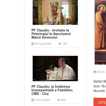
PF Claudiu - Invitație la
Pelerinajul la Sanctuarul
Maicii Domnului
06 Aug 2026
125
30 Iun
Astăzi B
Isus. Nu
PF Claudiu, la Întâlnirea
Intereparhială a Familiilor,
Numele c
CMD - Cluj
15 Iun 2026
692
CITE