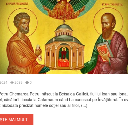
 2024
2039
0
Petru Chemarea Petru, născut la Betsaida Galileii, fiul lui Ioan sau Iona,
ei, căsătorit, locuia la Cafarnaum când l-a cunoscut pe Învăţătorul. În ev
 niciodată precizat numele soţiei sau al fiilor, (...)
ȘTE MAI MULT