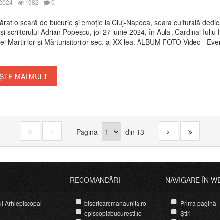
 2024
1982
0
rat o seară de bucurie și emoție la Cluj-Napoca, seara culturală dedic
 și scriitorului Adrian Popescu, joi 27 iunie 2024, în Aula „Cardinal Iuliu
ei Martirilor și Mărturisitorilor sec. al XX-lea. ALBUM FOTO Video Eve
ȘTE MAI MULT
Pagina
din
13
RECOMANDĂRI
NAVIGARE ÎN W
ul Arhiepiscopal
bisericaromanaunita.ro
Prima pagină
episcopiabucuresti.ro
Știri