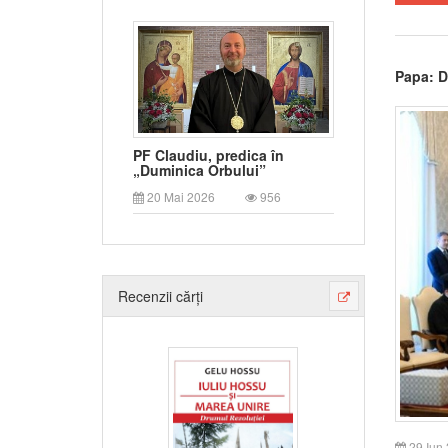
Papa: D
PF Claudiu, predica în
„Duminica Orbului”
20 Mai 2026
956
Recenzii cărți
29 Iun