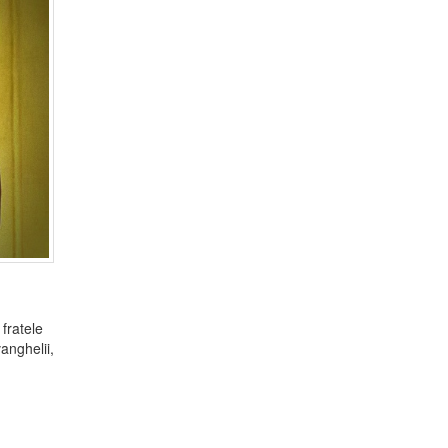
 fratele
anghelii,