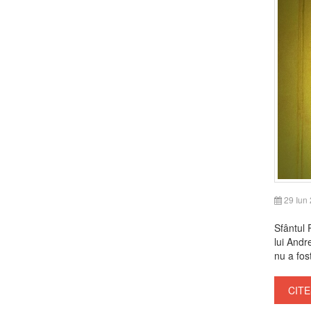
29 Iun
Sfântul 
lui Andr
nu a fost
CITE