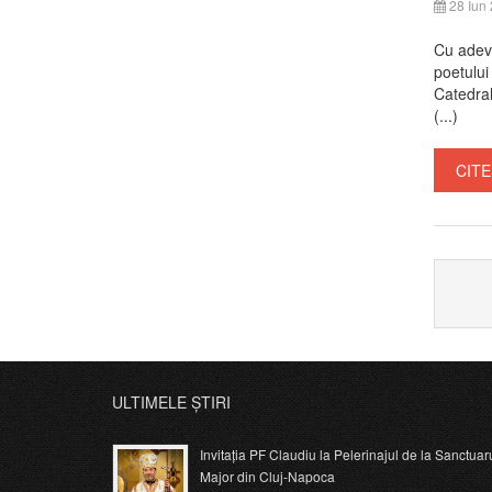
28 Iun
Cu adevă
poetului
Catedral
(...)
CITE
ULTIMELE ȘTIRI
Invitația PF Claudiu la Pelerinajul de la Sanctuar
Major din Cluj-Napoca