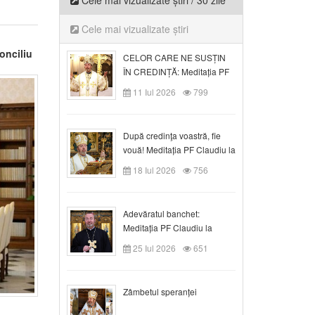
Cele mai vizualizate știri / 30 zile
Cele mai vizualizate știri
onciliu
CELOR CARE NE SUSȚIN
ÎN CREDINȚĂ: Meditația PF
Claudiu la Duminica a VI-a
11 Iul 2026
799
după Rusalii
După credinţa voastră, fie
vouă! Meditația PF Claudiu la
duminica a VII-a după Rusalii
18 Iul 2026
756
Adevăratul banchet:
Meditația PF Claudiu la
Duminica a VIII-a după
25 Iul 2026
651
Rusalii
Zâmbetul speranței