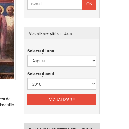
Vizualizare știri din data
Selectați luna
Selectați anul
leși de
sraelite.