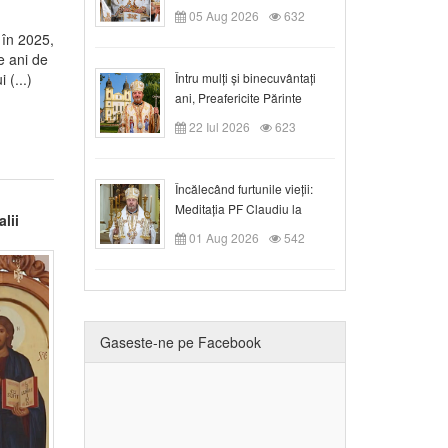
05 Aug 2026
632
 în 2025,
e ani de
Întru mulți și binecuvântați
 (...)
ani, Preafericite Părinte
Claudiu!
22 Iul 2026
623
Încălecând furtunile vieții:
Meditația PF Claudiu la
lii
Duminica a IX-a după Rusalii
01 Aug 2026
542
Gaseste-ne pe Facebook