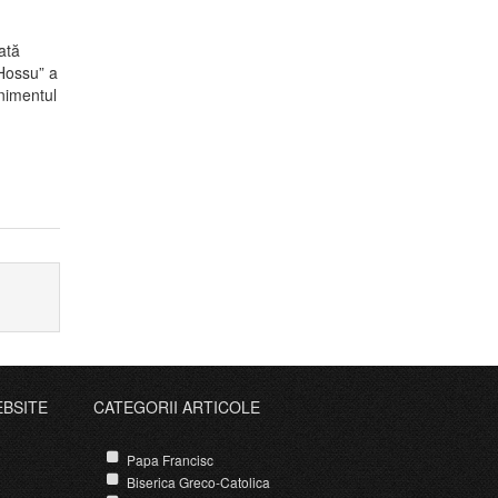
ată
 Hossu” a
nimentul
EBSITE
CATEGORII ARTICOLE
Papa Francisc
Biserica Greco-Catolica