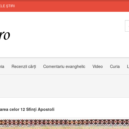
LE ȘTIRI
Invit
nia
Recenzii cărți
Comentariu evanghelic
Video
Curia
L
area celor 12 Sfinţi Apostoli