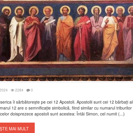
 2024
2284
0
iserica îi sărbătorește pe cei 12 Apostoli. Apostolii sunt cei 12 bărbați a
marul 12 are o semnificație simbolică, fiind similar cu numarul triburilor i
elor doisprezece apostoli sunt acestea: Întâi Simon, cel numit (...)
ȘTE MAI MULT