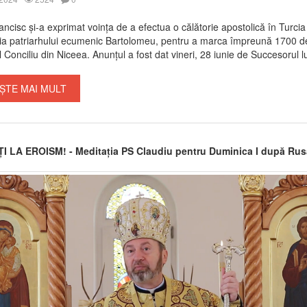
ncisc și-a exprimat voința de a efectua o călătorie apostolică în Turcia
ația patriarhului ecumenic Bartolomeu, pentru a marca împreună 1700 d
 Conciliu din Niceea. Anunțul a fost dat vineri, 28 iunie de Succesorul lui
ȘTE MAI MULT
 LA EROISM! - Meditația PS Claudiu pentru Duminica I după Rusa