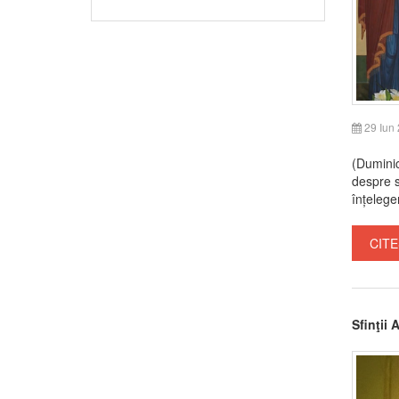
29 Iun
(Duminic
despre s
înțelege
CITE
Sfinţii 