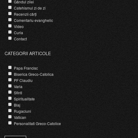
Gândul zilei
Catehismul zi de zi
Recenzii cărți
Comentariu evanghelic
Video
Curia
Contact
CATEGORII ARTICOLE
Papa Francisc
Biserica Greco-Catolica
PF Claudiu
Varia
Sfinti
Spiritualitate
Blaj
Rugaciuni
Vatican
Personalitati Greco-Catolice