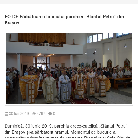
FOTO: Sărbătoarea hramului parohiei „Sfântul Petru” din
Brașov
30 Iun 2019
4797
0
Duminică, 30 iunie 2019, parohia greco-catolică „Sfântul Petru”
din Brașov și-a sărbătorit hramul. Momentul de bucurie al
comunității a fost încununat de prezența Preasfinției Sale Claudiu,