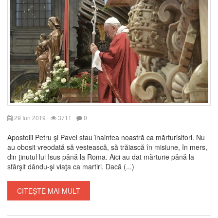
29 Iun 2019
3711
0
Apostolii Petru şi Pavel stau înaintea noastră ca mărturisitori. Nu
au obosit vreodată să vestească, să trăiască în misiune, în mers,
din ţinutul lui Isus până la Roma. Aici au dat mărturie până la
sfârşit dându-şi viaţa ca martiri. Dacă (...)
CITEȘTE MAI MULT