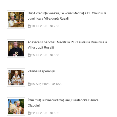
După credinţa voastră, fie vouă! Meditația PF Claudiu la
duminica a VII-a după Rusalii
18 Iul 2026
765
Adevăratul banchet: Meditația PF Claudiu la Duminica a
VIII-a după Rusalii
25 Iul 2026
658
Zâmbetul speranței
05 Aug 2026
655
Întru mulți și binecuvântați ani, Preafericite Părinte
Claudiu!
22 Iul 2026
632