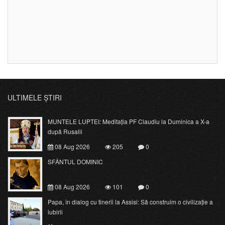
ULTIMELE ȘTIRI
MUNTELE LUPTEI: Meditația PF Claudiu la Duminica a X-a
după Rusalii
08 Aug 2026
205
0
SFÂNTUL DOMINIC
08 Aug 2026
101
0
Papa, în dialog cu tinerii la Assisi: Să construim o civilizație a
iubirii