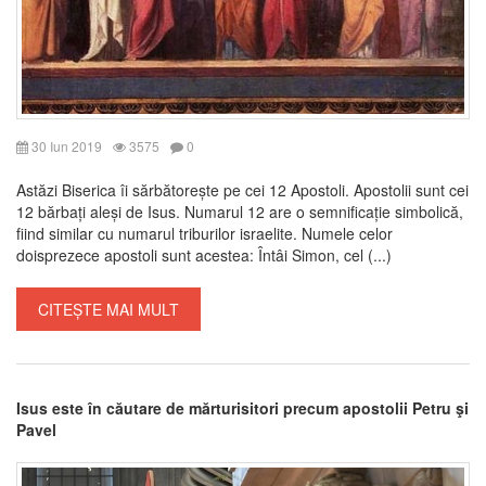
30 Iun 2019
3575
0
Astăzi Biserica îi sărbătorește pe cei 12 Apostoli. Apostolii sunt cei
12 bărbați aleși de Isus. Numarul 12 are o semnificație simbolică,
fiind similar cu numarul triburilor israelite. Numele celor
doisprezece apostoli sunt acestea: Întâi Simon, cel (...)
CITEȘTE MAI MULT
Isus este în căutare de mărturisitori precum apostolii Petru şi
Pavel