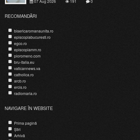
07 Aug 2026
191
0
RECOMANDĂRI
bisericaromanaunita.ro
episcopiabucuresti.ro
egco.ro
episcopiamm.ro
pioromeno.com
bru-italia.eu
vaticannews.va
catholica.ro
arcb.ro
ercis.ro
radiomaria.ro
NAVIGARE ÎN WEBSITE
Prima pagină
Știri
Arhivă