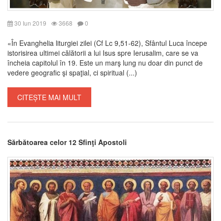
30 Iun 2019
3668
0
«În Evanghelia liturgiei zilei (Cf Lc 9,51-62), Sfântul Luca începe
istorisirea ultimei călătorii a lui Isus spre Ierusalim, care se va
încheia capitolul în 19. Este un marş lung nu doar din punct de
vedere geografic şi spaţial, ci spiritual (...)
CITEȘTE MAI MULT
Sărbătoarea celor 12 Sfinţi Apostoli