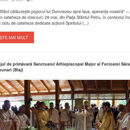
l Sfânt călăuzește poporul lui Dumnezeu spre Isus, speranța noastră" –
 în cateheza de miercuri, 29 mai, din Piața Sfântul Petru, în contextul în
ciclu de cateheze dedicate acțiunii Spiritului (...)
ȘTE MAI MULT
ajul de primăvară Sanctuarul Arhiepiscopal Major al Fecioarei Săra
unari (Blaj)