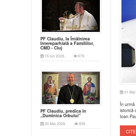
PF Claudiu, la Întâlnirea
Intereparhială a Familiilor,
CMD - Cluj
15 Iun 2026
676
31 Mai
În urmă 
istorică
PF Claudiu, predica în
„Duminica Orbului”
Ioan Pau
20 Mai 2026
939
CITE