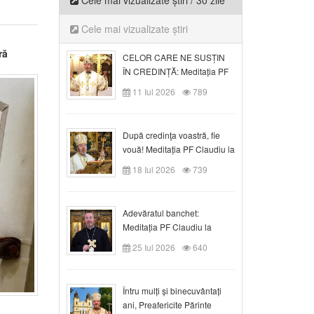
Cele mai vizualizate știri / 30 zile
Cele mai vizualizate știri
ră
CELOR CARE NE SUSȚIN
ÎN CREDINȚĂ: Meditația PF
Claudiu la Duminica a VI-a
11 Iul 2026
789
după Rusalii
După credinţa voastră, fie
vouă! Meditația PF Claudiu la
duminica a VII-a după Rusalii
18 Iul 2026
739
Adevăratul banchet:
Meditația PF Claudiu la
Duminica a VIII-a după
25 Iul 2026
640
Rusalii
Întru mulți și binecuvântați
ani, Preafericite Părinte