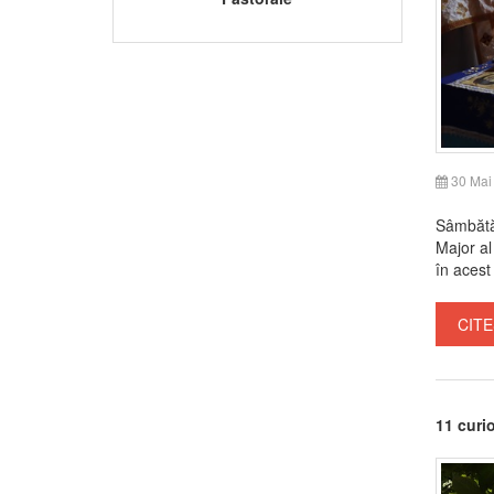
30 Mai
Sâmbătă,
Major al
în acest
CITE
11 curi