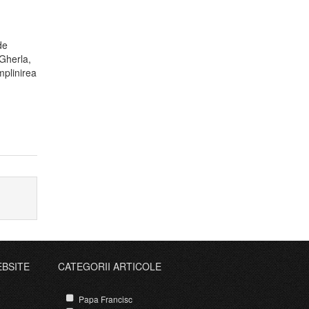
de
-Gherla,
mplinirea
EBSITE
CATEGORII ARTICOLE
Papa Francisc