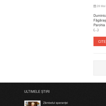
28 Mai
Duminică
Făgăraș 
Parohia 
(...)
CITE
ULTIMELE ȘTIRI
Zâmbetul speranței