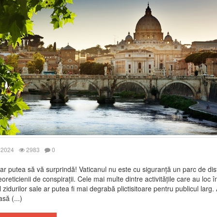
 2024
2983
0
ar putea să vă surprindă! Vaticanul nu este cu siguranță un parc de dist
oreticienii de conspirații. Cele mai multe dintre activitățile care au loc î
l zidurilor sale ar putea fi mai degrabă plictisitoare pentru publicul larg.
să (...)