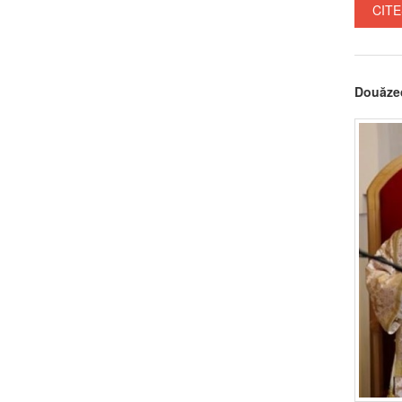
CITE
Douăzec