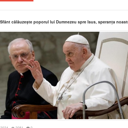
l Sfânt călăuzește poporul lui Dumnezeu spre Isus, speranța noast
 2024
2081
0