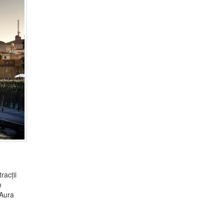
racții
n
 Aura