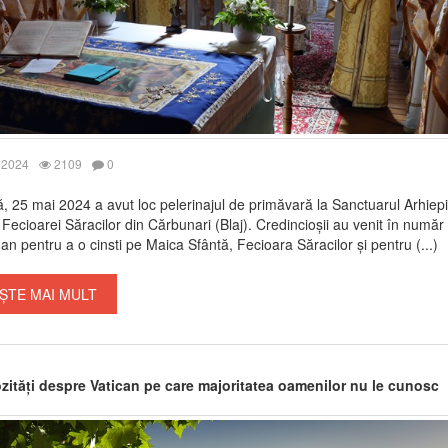
 2024
2109
0
 25 mai 2024 a avut loc pelerinajul de primăvară la Sanctuarul Arhiep
 Fecioarei Săracilor din Cărbunari (Blaj). Credincioșii au venit în număr
 an pentru a o cinsti pe Maica Sfântă, Fecioara Săracilor și pentru (...)
ȘTE MAI MULT
ozități despre Vatican pe care majoritatea oamenilor nu le cunosc