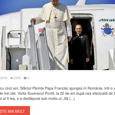
 2024
2336
0
cu cinci ani, Sfântul Părinte Papa Francisc ajungea în România, într-o v
 de trei zile. Vizita Suveranul Pontif, la 20 de ani după cea efectuată de 
l al II-lea, s-a desfășurat sub motto-ul „Să (...)
ȘTE MAI MULT