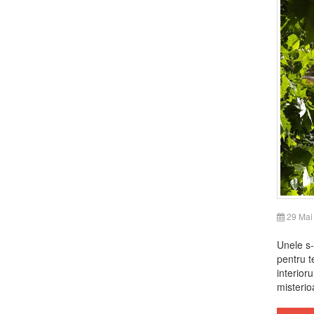
29 Mai
Unele s-
pentru te
interioru
misterioa