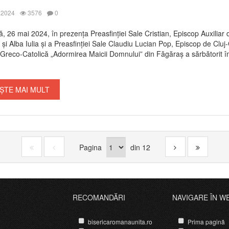
 2024
3576
0
, 26 mai 2024, în prezența Preasfinției Sale Cristian, Episcop Auxiliar 
și Alba Iulia și a Preasfinției Sale Claudiu Lucian Pop, Episcop de Cluj
Greco-Catolică „Adormirea Maicii Domnului” din Făgăraș a sărbătorit î
ȘTE MAI MULT
Pagina
din
12
RECOMANDĂRI
NAVIGARE ÎN W
bisericaromanaunita.ro
Prima pagină