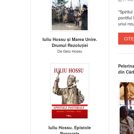
"Spiritu
pontiful
unui nou 
CITE
Iuliu Hossu și Marea Unire.
Drumul Rezoluției
De Gelu Hossu
Pelerin
din Cărb
Iuliu Hossu. Epistole
Pastorale