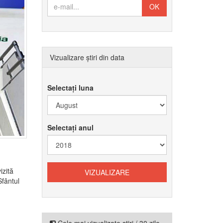
Vizualizare știri din data
Selectați luna
Selectați anul
izită
Sfântul