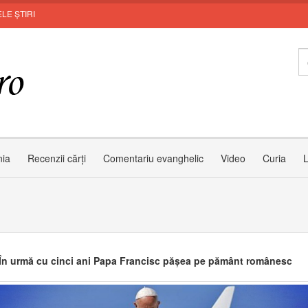
LE ȘTIRI
Zâmbe
nia
Recenzii cărți
Comentariu evanghelic
Video
Curia
L
În urmă cu cinci ani Papa Francisc pășea pe pământ românesc