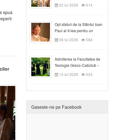
Claudiu!
22 Iul 2026
614
 a spus
ceperii
Opt sfaturi de la Sfântul Ioan
Paul al II-lea pentru un
creștin
08 Iul 2026
584
Admiterea la Facultatea de
Teologie Greco-Catolică –
cilor
Departamentul Blaj în anul
10 Iul 2026
524
universitar 2026/2027
Gaseste-ne pe Facebook