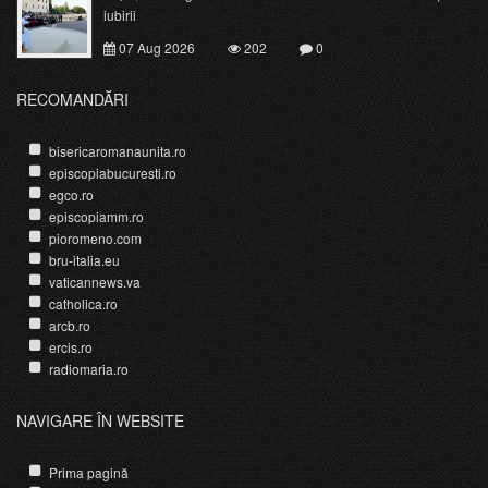
iubirii
07 Aug 2026
202
0
RECOMANDĂRI
bisericaromanaunita.ro
episcopiabucuresti.ro
egco.ro
episcopiamm.ro
pioromeno.com
bru-italia.eu
vaticannews.va
catholica.ro
arcb.ro
ercis.ro
radiomaria.ro
NAVIGARE ÎN WEBSITE
Prima pagină