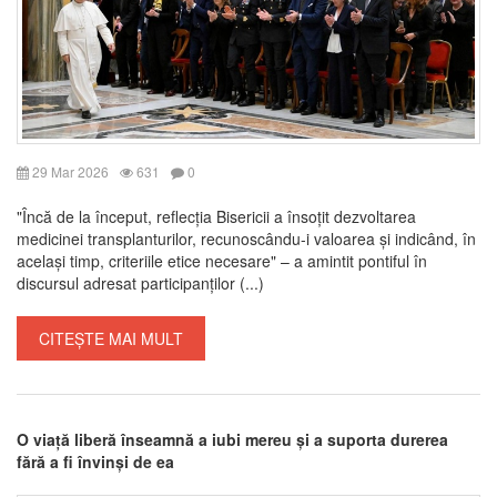
29 Mar 2026
631
0
"Încă de la început, reflecția Bisericii a însoțit dezvoltarea
medicinei transplanturilor, recunoscându-i valoarea și indicând, în
același timp, criteriile etice necesare" – a amintit pontiful în
discursul adresat participanților (...)
CITEȘTE MAI MULT
O viață liberă înseamnă a iubi mereu și a suporta durerea
fără a fi învinși de ea