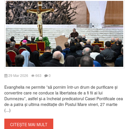
29 Mar 2026
663
0
Evanghelia ne permite ”să pornim într-un drum de purificare și
convertire care ne conduce la libertatea de a fi fii ai lui
Dumnezeu”, astfel și-a încheiat predicatorul Casei Pontificale cea
de-a patra și ultima meditație din Postul Mare vineri, 27 martie
(...)
CITEȘTE MAI MULT