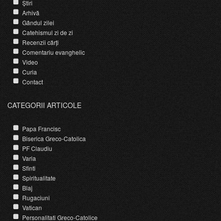
Știri
Arhivă
Gândul zilei
Catehismul zi de zi
Recenzii cărți
Comentariu evanghelic
Video
Curia
Contact
CATEGORII ARTICOLE
Papa Francisc
Biserica Greco-Catolica
PF Claudiu
Varia
Sfinti
Spiritualitate
Blaj
Rugaciuni
Vatican
Personalitati Greco-Catolice