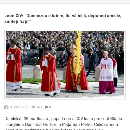
Leon XIV: ”Dumnezeu e iubire, fie-vă milă, depuneți armele,
sunteți frați!”
31 Mar 2026
649
0
Duminică, 29 martie a.c., papa Leon al XIV-lea a prezidat Sfânta
Liturghie a Duminicii Floriilor în Piața San Pietro. Celebrarea a
început cu tradiționala binecuvântare a ramurilor și cu