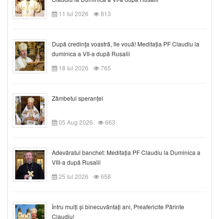
11 Iul 2026
813
După credinţa voastră, fie vouă! Meditația PF Claudiu la
duminica a VII-a după Rusalii
18 Iul 2026
765
Zâmbetul speranței
05 Aug 2026
663
Adevăratul banchet: Meditația PF Claudiu la Duminica a
VIII-a după Rusalii
25 Iul 2026
658
Întru mulți și binecuvântați ani, Preafericite Părinte
Claudiu!