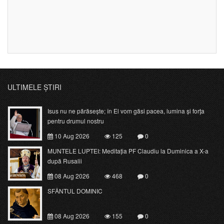
ULTIMELE ȘTIRI
Isus nu ne părăsește; în El vom găsi pacea, lumina și forța
pentru drumul nostru
10 Aug 2026
125
0
MUNTELE LUPTEI: Meditația PF Claudiu la Duminica a X-a
după Rusalii
08 Aug 2026
468
0
SFÂNTUL DOMINIC
08 Aug 2026
155
0