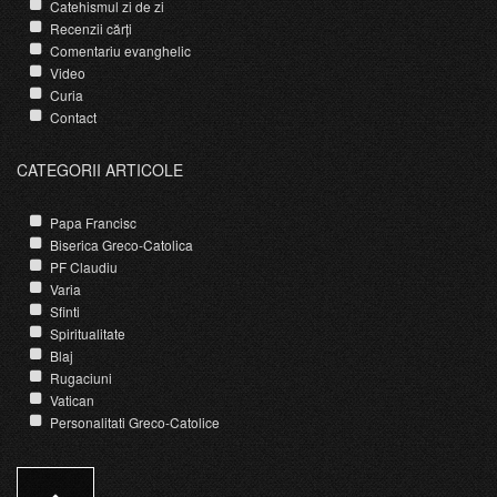
Catehismul zi de zi
Recenzii cărți
Comentariu evanghelic
Video
Curia
Contact
CATEGORII ARTICOLE
Papa Francisc
Biserica Greco-Catolica
PF Claudiu
Varia
Sfinti
Spiritualitate
Blaj
Rugaciuni
Vatican
Personalitati Greco-Catolice