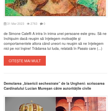
31 Mar 2023
2763
0
de Simone Caleffi A intra în inima unei persoane este greu. Să ne
închipuim dacă reuşim să înţelegem motivaţiile şi
comportamentele altora când uneori nu reuşim să ne înţelegem
nici pe noi înşine! Trădarea lui Iuda, relatată în Passio care (...)
CITEȘTE MAI MULT
Demolarea „bisericii sechestrate” de la Ungheni: scrisoarea
Cardinalului Lucian Mureșan către autoritățile civile