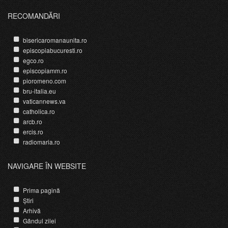
RECOMANDĂRI
bisericaromanaunita.ro
episcopiabucuresti.ro
egco.ro
episcopiamm.ro
pioromeno.com
bru-italia.eu
vaticannews.va
catholica.ro
arcb.ro
ercis.ro
radiomaria.ro
NAVIGARE ÎN WEBSITE
Prima pagină
Știri
Arhivă
Gândul zilei