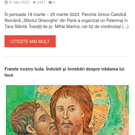
31 Mar 2023
2441
0
În perioada 18 martie – 25 martie 2023, Parohia Greco-Catolică
Română „Sfântul Gheorghe” din Paris a organizat un Pelerinaj în
Țara Sfântă. Însoțiți de pr. Mihai Marina, cei 52 de credincioși (...)
CITEȘTE MAI MULT
Fratele nostru Iuda. Îndoieli şi întrebări despre trădarea lui
Isus