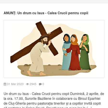
ANUNȚ: Un drum cu Isus - Calea Crucii pentru copii
31 Mar 2023
2945
0
Un drum cu Isus - Calea Crucii pentru copii Duminică, 2 aprilie, de
la ora. 17.00, Surorile Baziliene în colaborare cu Biroul Eparhiei
de Cluj-Gherla pentru pastorația tinerilor și a copiilor invită copiii
să participe la Calea Crucii. Devoțiunea va avea loc la (...)