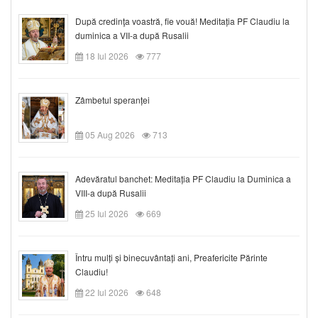
După credinţa voastră, fie vouă! Meditația PF Claudiu la
duminica a VII-a după Rusalii
18 Iul 2026
777
Zâmbetul speranței
05 Aug 2026
713
Adevăratul banchet: Meditația PF Claudiu la Duminica a
VIII-a după Rusalii
25 Iul 2026
669
Întru mulți și binecuvântați ani, Preafericite Părinte
Claudiu!
22 Iul 2026
648