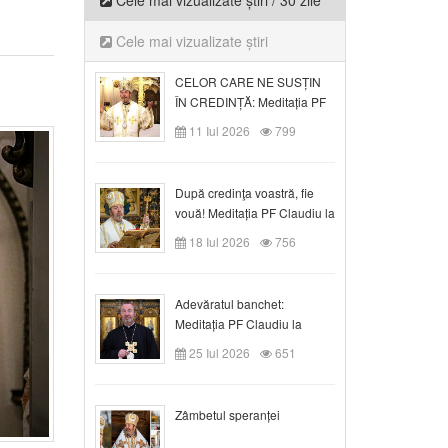
Cele mai vizualizate știri / 30 zile
Cele mai vizualizate știri
CELOR CARE NE SUSȚIN
ÎN CREDINȚĂ: Meditația PF
Claudiu la Duminica a VI-a
11 Iul 2026
799
după Rusalii
După credinţa voastră, fie
vouă! Meditația PF Claudiu la
duminica a VII-a după Rusalii
18 Iul 2026
756
Adevăratul banchet:
Meditația PF Claudiu la
Duminica a VIII-a după
25 Iul 2026
651
Rusalii
Zâmbetul speranței