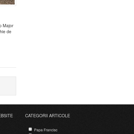
op Major
hie de
EBSITE
CATEGORII ARTICOLE
Papa Francisc