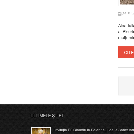
26 Feb
Alba Iul
al Biser
mulțumire
CITE
ULTIMELE ȘTIRI
Invitația PF Claudiu la Pelerinajul de la Sanctuar