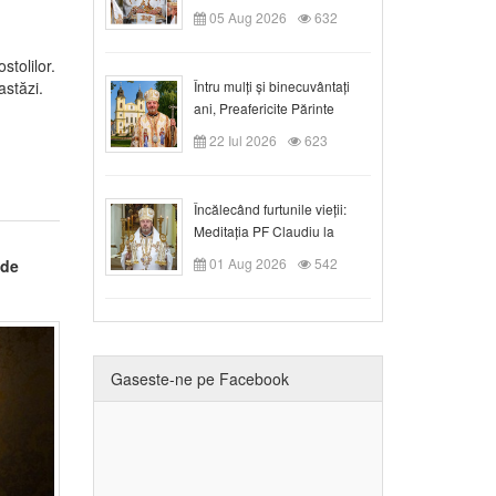
05 Aug 2026
632
tolilor.
Întru mulți și binecuvântați
astăzi.
ani, Preafericite Părinte
Claudiu!
22 Iul 2026
623
Încălecând furtunile vieții:
Meditația PF Claudiu la
Duminica a IX-a după Rusalii
01 Aug 2026
542
 de
Gaseste-ne pe Facebook