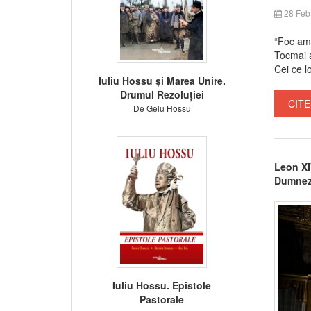
28 Feb
“Foc am 
Tocmai a
Cei ce lo
Iuliu Hossu și Marea Unire.
Drumul Rezoluției
CITE
De Gelu Hossu
Leon XIV
Dumne
Iuliu Hossu. Epistole
Pastorale