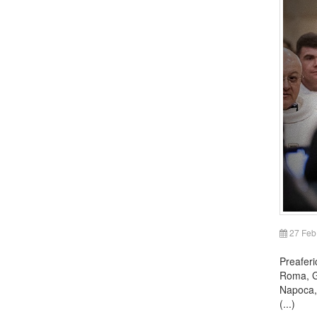
27 Feb
Preaferi
Roma, Gr
Napoca, 
(...)