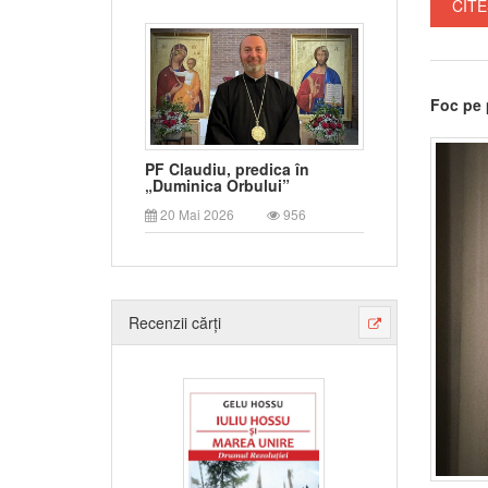
CITE
Foc pe 
PF Claudiu, predica în
„Duminica Orbului”
20 Mai 2026
956
Recenzii cărți