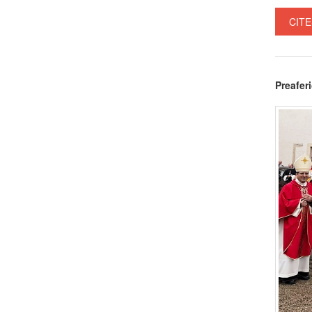
CITE
Preafer