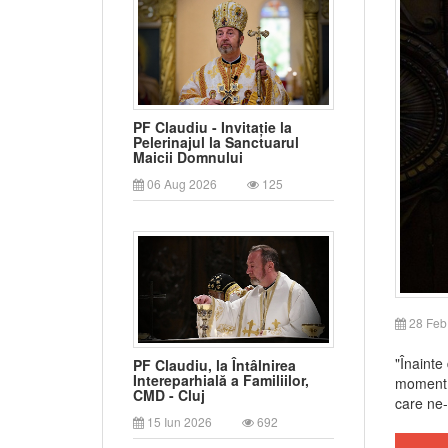
PF Claudiu - Invitație la
Pelerinajul la Sanctuarul
Maicii Domnului
06 Aug 2026
125
28 Feb
"Înainte
PF Claudiu, la Întâlnirea
Intereparhială a Familiilor,
moment d
CMD - Cluj
care ne-a
15 Iun 2026
692