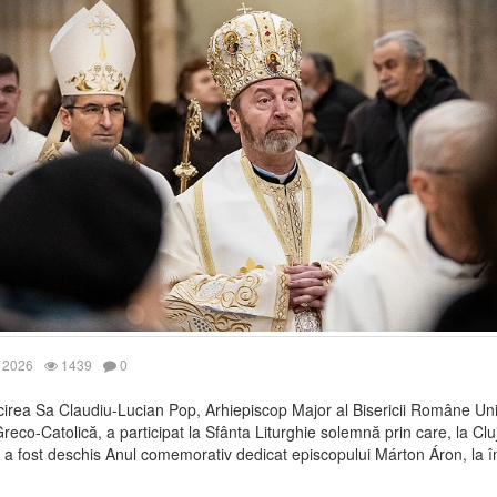
 2026
1439
0
cirea Sa Claudiu-Lucian Pop, Arhiepiscop Major al Bisericii Române Uni
eco-Catolică, a participat la Sfânta Liturghie solemnă prin care, la Clu
a fost deschis Anul comemorativ dedicat episcopului Márton Áron, la î