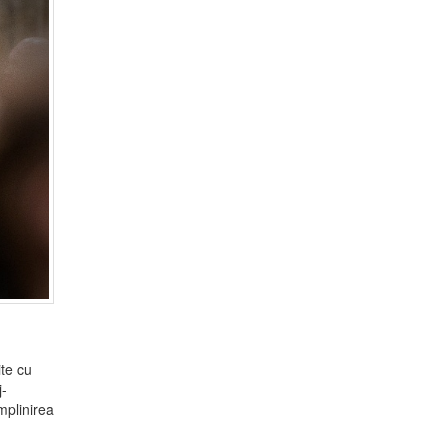
te cu
j-
mplinirea