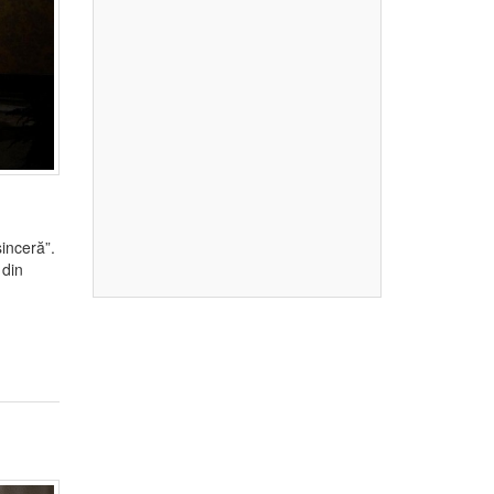
inceră”.
 din