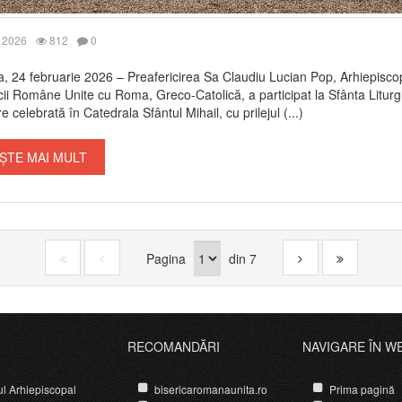
 2026
812
0
ia, 24 februarie 2026 – Preafericirea Sa Claudiu Lucian Pop, Arhiepisc
icii Române Unite cu Roma, Greco-Catolică, a participat la Sfânta Liturg
 celebrată în Catedrala Sfântul Mihail, cu prilejul (...)
ȘTE MAI MULT
Pagina
din
7
RECOMANDĂRI
NAVIGARE ÎN W
ul Arhiepiscopal
bisericaromanaunita.ro
Prima pagină