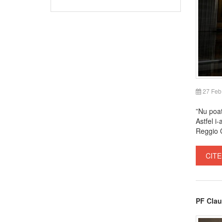
27 Feb
”Nu poat
Astfel i
Reggio C
CITE
PF Clau