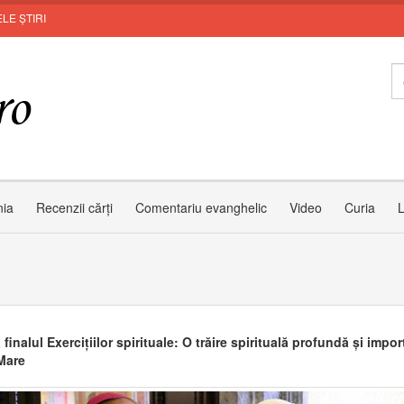
LE ȘTIRI
In
nia
Recenzii cărți
Comentariu evanghelic
Video
Curia
L
 finalul Exercițiilor spirituale: O trăire spirituală profundă și impor
Mare