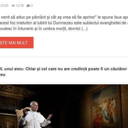
 2026
1278
0
venit să aduc pe pământ și cât aș vrea să fie aprins!” le spune Isus apos
cest foc mistuitor al iubirii lui Dumnezeu este subiectul evangheliei de 
cuiesc în întuneric și în umbra morții, dornici (...)
ȘTE MAI MULT
, unui ateu: Chiar și cel care nu are credință poate fi un căutător
zeu