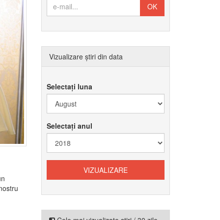
Vizualizare știri din data
Selectați luna
Selectați anul
un
nostru