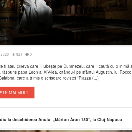
 2026
821
0
e fi ateu cineva care îl iubește pe Dumnezeu, care îl caută cu o inimă s
-a răspuns papa Leon al XIV-lea, citându-l pe sfântul Augustin, lui Rocco
alabria, care a trimis o scrisoare revistei ”Piazza (...)
ȘTE MAI MULT
diu la deschiderea Anului „Márton Áron 130”, la Cluj-Napoca