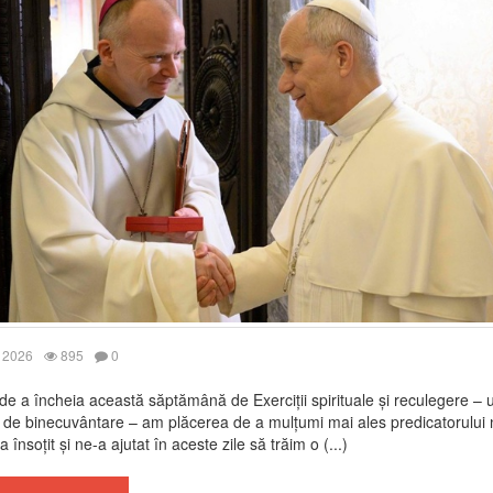
 2026
895
0
 de a încheia această săptămână de Exerciții spirituale și reculegere – 
e binecuvântare – am plăcerea de a mulțumi mai ales predicatorului 
 însoțit și ne-a ajutat în aceste zile să trăim o (...)