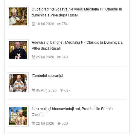
După credinţa voastră, fie vouă! Meditația PF Claudiu la
duminica a VII-a după Rusalii
18 Iul 2026
754
Adevăratul banchet: Meditația PF Claudiu la Duminica a
VIII-a după Rusalii
25 Iul 2026
649
Zâmbetul speranței
05 Aug 2026
627
Întru mulți și binecuvântați ani, Preafericite Părinte
Claudiu!
22 Iul 2026
620