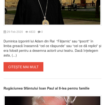
29 Feb 2020
4833
0
Duminica izgonirii lui Adam din Rai “Fățarnic” sau “ipocrit” în
limba greacă înseamnă “cel ce răspunde” sau “cel ce dă replici” și
era folosit pentru a desemna actorii unui teatru. Dacă înțelegem
asta, (...)
CITEȘTE MAI MULT
Rugăciunea Sfântului Ioan Paul al II-lea pentru familie