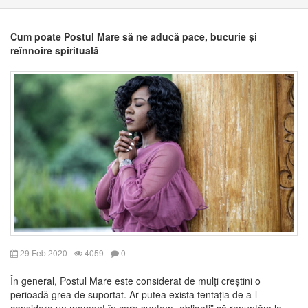
Cum poate Postul Mare să ne aducă pace, bucurie și
reînnoire spirituală
29 Feb 2020
4059
0
În general, Postul Mare este considerat de mulți creștini o
perioadă grea de suportat. Ar putea exista tentația de a-l
considera un moment în care suntem „obligați” să renunțăm la