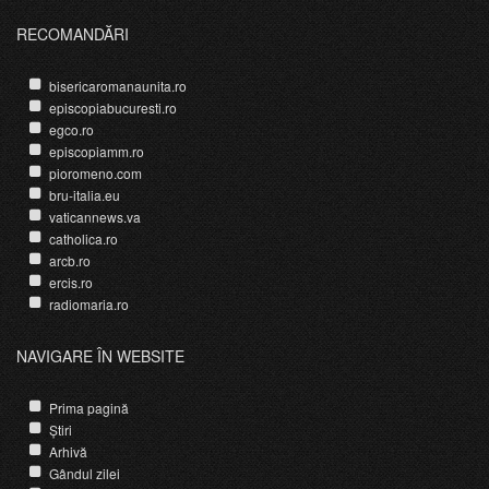
RECOMANDĂRI
bisericaromanaunita.ro
episcopiabucuresti.ro
egco.ro
episcopiamm.ro
pioromeno.com
bru-italia.eu
vaticannews.va
catholica.ro
arcb.ro
ercis.ro
radiomaria.ro
NAVIGARE ÎN WEBSITE
Prima pagină
Știri
Arhivă
Gândul zilei