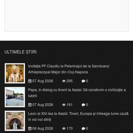
ULTIMELE ȘTIRI
Invitația PF Claudiu la Pelerinajul de la Sanctuarul
Arhiepiscopal Major din Cluj-Napoca
07 Aug 2026
295
0
Papa, în dialog cu tinerii la Assisi: Să construim o civilizație a
iubirii
07 Aug 2026
161
0
Leon al XIV-lea la Assisi: Tineri, Europa și întreaga lume caută
în voi noi sfinți
06 Aug 2026
170
0