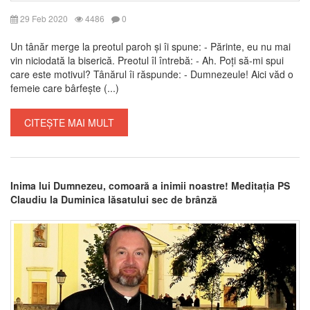
29 Feb 2020
4486
0
Un tânăr merge la preotul paroh și îi spune: - Părinte, eu nu mai
vin niciodată la biserică. Preotul îl întrebă: - Ah. Poți să-mi spui
care este motivul? Tânărul îi răspunde: - Dumnezeule! Aici văd o
femeie care bârfește (...)
CITEȘTE MAI MULT
Inima lui Dumnezeu, comoară a inimii noastre! Meditația PS
Claudiu la Duminica lăsatului sec de brânză