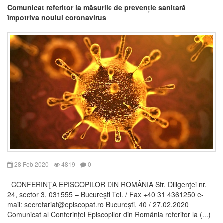
Comunicat referitor la măsurile de prevenție sanitară
împotriva noului coronavirus
28 Feb 2020
4819
0
CONFERINŢA EPISCOPILOR DIN ROMÂNIA Str. Diligenţei nr.
24, sector 3, 031555 – Bucureşti Tel. / Fax +40 31 4361250 e-
mail: secretariat@episcopat.ro București, 40 / 27.02.2020
Comunicat al Conferinței Episcopilor din România referitor la (...)