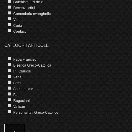
Catehismul zi de zi
Recenzii cărți
Comentariu evanghelic
Video
Curia
Contact
CATEGORII ARTICOLE
Papa Francisc
Biserica Greco-Catolica
PF Claudiu
Varia
Sfinti
Spiritualitate
Blaj
Rugaciuni
Vatican
Personalitati Greco-Catolice