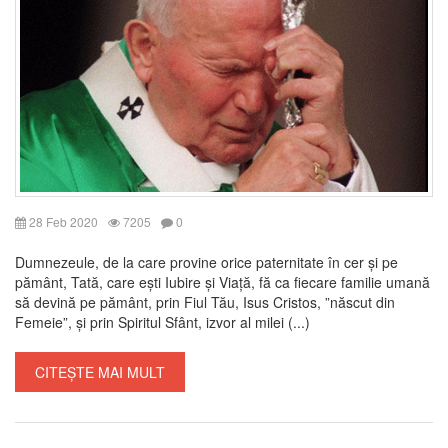
28 Feb 2020
7205
0
Dumnezeule, de la care provine orice paternitate în cer și pe
pământ, Tată, care ești Iubire și Viață, fă ca fiecare familie umană
să devină pe pământ, prin Fiul Tău, Isus Cristos, ”născut din
Femeie”, și prin Spiritul Sfânt, izvor al milei (...)
CITEȘTE MAI MULT