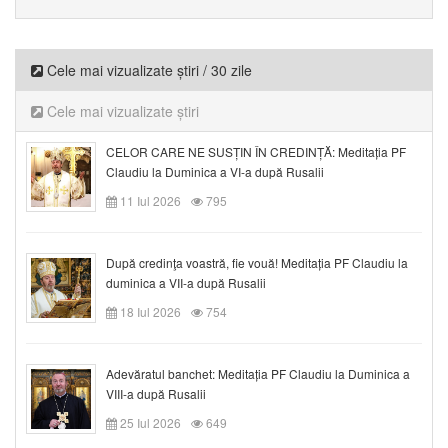
Cele mai vizualizate știri / 30 zile
Cele mai vizualizate știri
CELOR CARE NE SUSȚIN ÎN CREDINȚĂ: Meditația PF
Claudiu la Duminica a VI-a după Rusalii
11 Iul 2026
795
După credinţa voastră, fie vouă! Meditația PF Claudiu la
duminica a VII-a după Rusalii
18 Iul 2026
754
Adevăratul banchet: Meditația PF Claudiu la Duminica a
VIII-a după Rusalii
25 Iul 2026
649