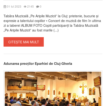
01 Iul 2023
2145
0
Tabăra Muzicală „Pe Aripile Muzicii” la Cluj: prietenie, bucurie și
expresie a talentului copiilor • Concert de muzică de film în ultima
zi a taberei ALBUM FOTO Copiii participanți la Tabăra Muzicală
„Pe Aripile Muzicii” au fost marile (...)
CITEȘTE MAI MULT
Adunarea preoților Eparhiei de Cluj-Gherla