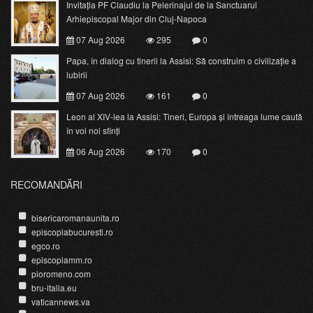
Invitația PF Claudiu la Pelerinajul de la Sanctuarul
Arhiepiscopal Major din Cluj-Napoca
07 Aug 2026
295
0
Papa, în dialog cu tinerii la Assisi: Să construim o civilizație a
iubirii
07 Aug 2026
161
0
Leon al XIV-lea la Assisi: Tineri, Europa și întreaga lume caută
în voi noi sfinți
06 Aug 2026
170
0
RECOMANDĂRI
bisericaromanaunita.ro
episcopiabucuresti.ro
egco.ro
episcopiamm.ro
pioromeno.com
bru-italia.eu
vaticannews.va