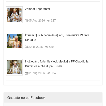
Zâmbetul speranței
05 Aug 2026
627
Întru mulți și binecuvântați ani, Preafericite Părinte
Claudiu!
22 Iul 2026
620
Încălecând furtunile vieții: Meditația PF Claudiu la
Duminica a IX-a după Rusalii
01 Aug 2026
534
Gaseste-ne pe Facebook