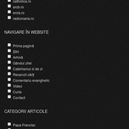
catholica.ro
arcb.ro
ercis.ro
radiomaria.ro
NAVIGARE ÎN WEBSITE
Prima pagină
Știri
Arhivă
Gândul zilei
Catehismul zi de zi
Recenzii cărți
Comentariu evanghelic
Video
Curia
Contact
CATEGORII ARTICOLE
Papa Francisc