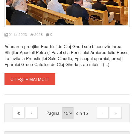
01 Iul 2023
2028
0
Adunarea preoților Eparhiei de Cluj-Gherl sub binecuvântarea
Sfinților Apostoli Petru și Pavel și a Fericitului Arhiereu Iuliu Hossu
La invitația Preasfinției Sale Claudiu, Episcopul eparhial, preoții
Eparhiei Greco-Catolice de Cluj-Gherla s-au întâlnit (...)
CITEȘTE MAI MULT
Pagina
din
15