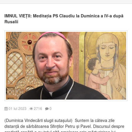
IMNUL VIEȚII: Meditația PS Claudiu la Duminica a IV-a după
Rusalii
01 Iul 2023
2716
0
(Duminica Vindecării slugii sutașului) Suntem la câteva zile
distanță de sărbătoarea Sfinților Petru și Pavel. Discursul despre
credință capătă o cu totul altă amploare prin mărturisirea lui