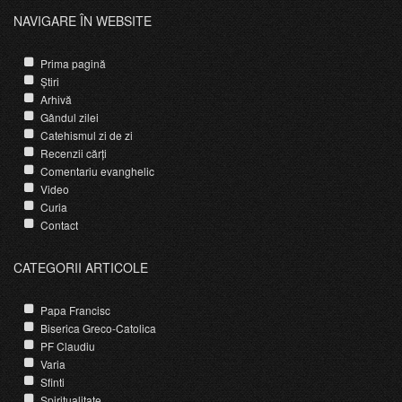
NAVIGARE ÎN WEBSITE
Prima pagină
Știri
Arhivă
Gândul zilei
Catehismul zi de zi
Recenzii cărți
Comentariu evanghelic
Video
Curia
Contact
CATEGORII ARTICOLE
Papa Francisc
Biserica Greco-Catolica
PF Claudiu
Varia
Sfinti
Spiritualitate