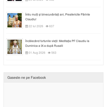
Întru mulți și binecuvântați ani, Preafericite Părinte
Claudiu!
22 Iul 2026
637
Încălecând furtunile vieții: Meditația PF Claudiu la
Duminica a IX-a după Rusalii
01 Aug 2026
563
Gaseste-ne pe Facebook