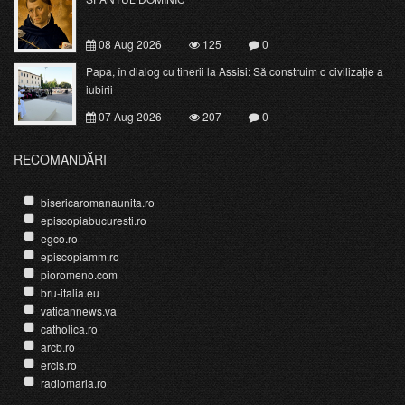
08 Aug 2026
125
0
Papa, în dialog cu tinerii la Assisi: Să construim o civilizație a
iubirii
07 Aug 2026
207
0
RECOMANDĂRI
bisericaromanaunita.ro
episcopiabucuresti.ro
egco.ro
episcopiamm.ro
pioromeno.com
bru-italia.eu
vaticannews.va
catholica.ro
arcb.ro
ercis.ro
radiomaria.ro