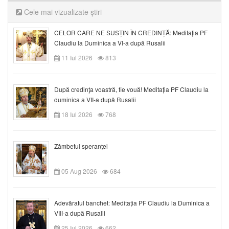
Cele mai vizualizate știri
CELOR CARE NE SUSȚIN ÎN CREDINȚĂ: Meditația PF
Claudiu la Duminica a VI-a după Rusalii
11 Iul 2026
813
După credinţa voastră, fie vouă! Meditația PF Claudiu la
duminica a VII-a după Rusalii
18 Iul 2026
768
Zâmbetul speranței
05 Aug 2026
684
Adevăratul banchet: Meditația PF Claudiu la Duminica a
VIII-a după Rusalii
25 Iul 2026
662