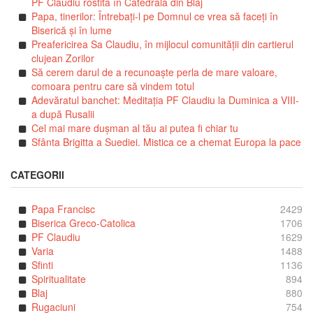
PF Claudiu rostită în Catedrala din Blaj
Papa, tinerilor: Întrebați-l pe Domnul ce vrea să faceți în
Biserică și în lume
Preafericirea Sa Claudiu, în mijlocul comunității din cartierul
clujean Zorilor
Să cerem darul de a recunoaște perla de mare valoare,
comoara pentru care să vindem totul
Adevăratul banchet: Meditația PF Claudiu la Duminica a VIII-
a după Rusalii
Cel mai mare dușman al tău ai putea fi chiar tu
Sfânta Brigitta a Suediei. Mistica ce a chemat Europa la pace
CATEGORII
Papa Francisc
2429
Biserica Greco-Catolica
1706
PF Claudiu
1629
Varia
1488
Sfinti
1136
Spiritualitate
894
Blaj
880
Rugaciuni
754