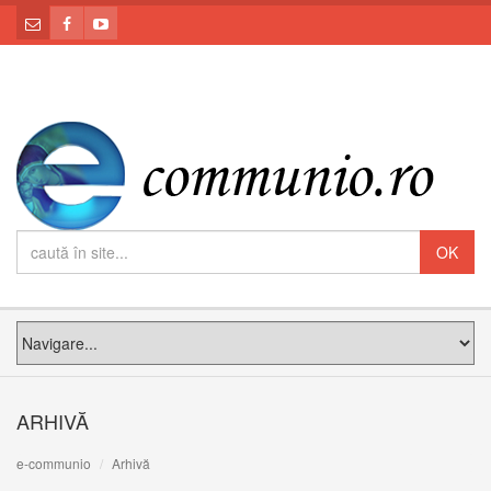
ARHIVĂ
e-communio
Arhivă