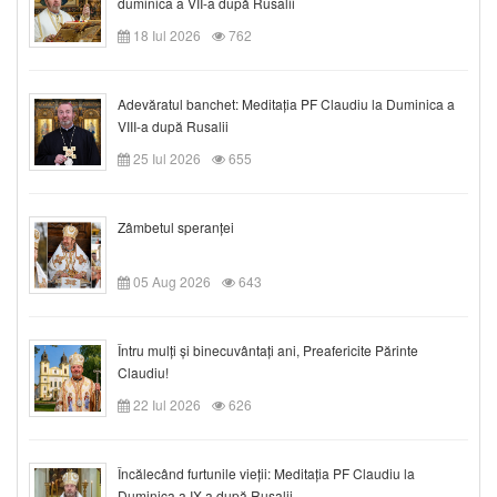
duminica a VII-a după Rusalii
18 Iul 2026
762
Adevăratul banchet: Meditația PF Claudiu la Duminica a
VIII-a după Rusalii
25 Iul 2026
655
Zâmbetul speranței
05 Aug 2026
643
Întru mulți și binecuvântați ani, Preafericite Părinte
Claudiu!
22 Iul 2026
626
Încălecând furtunile vieții: Meditația PF Claudiu la
Duminica a IX-a după Rusalii