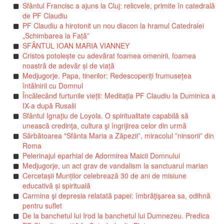
Sfântul Francisc a ajuns la Cluj: relicvele, primite în catedrală
de PF Claudiu
PF Claudiu a hirotonit un nou diacon la hramul Catedralei
„Schimbarea la Față”
SFÂNTUL IOAN MARIA VIANNEY
Cristos potolește cu adevărat foamea omenirii, foamea
noastră de adevăr și de viață
Medjugorje. Papa, tinerilor: Redescoperiți frumusețea
întâlnirii cu Domnul
Încălecând furtunile vieții: Meditația PF Claudiu la Duminica a
IX-a după Rusalii
Sfântul Ignaţiu de Loyola. O spiritualitate capabilă să
unească credinţa, cultura şi îngrijirea celor din urmă
Sărbătoarea "Sfânta Maria a Zăpezii”, miracolul ”ninsorii” din
Roma
Pelerinajul eparhial de Adormirea Maicii Domnului
Medjugorje, un act grav de vandalism la sanctuarul marian
Cercetașii Munților celebrează 30 de ani de misiune
educativă și spirituală
Carmina şi depresia relatată papei: îmbrăţişarea sa, odihnă
pentru suflet
De la banchetul lui Irod la banchetul lui Dumnezeu. Predica