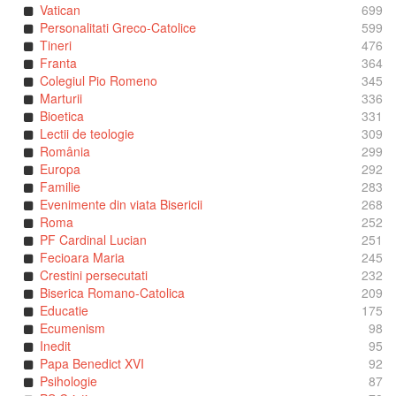
Vatican
699
Personalitati Greco-Catolice
599
Tineri
476
Franta
364
Colegiul Pio Romeno
345
Marturii
336
Bioetica
331
Lectii de teologie
309
România
299
Europa
292
Familie
283
Evenimente din viata Bisericii
268
Roma
252
PF Cardinal Lucian
251
Fecioara Maria
245
Crestini persecutati
232
Biserica Romano-Catolica
209
Educatie
175
Ecumenism
98
Inedit
95
Papa Benedict XVI
92
Psihologie
87