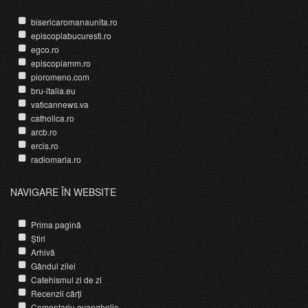
bisericaromanaunita.ro
episcopiabucuresti.ro
egco.ro
episcopiamm.ro
pioromeno.com
bru-italia.eu
vaticannews.va
catholica.ro
arcb.ro
ercis.ro
radiomaria.ro
NAVIGARE ÎN WEBSITE
Prima pagină
Știri
Arhivă
Gândul zilei
Catehismul zi de zi
Recenzii cărți
Comentariu evanghelic