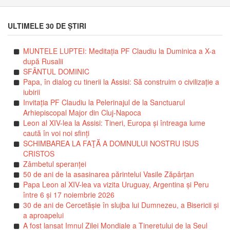
ULTIMELE 30 DE ȘTIRI
MUNTELE LUPTEI: Meditația PF Claudiu la Duminica a X-a
după Rusalii
SFÂNTUL DOMINIC
Papa, în dialog cu tinerii la Assisi: Să construim o civilizație a
iubirii
Invitația PF Claudiu la Pelerinajul de la Sanctuarul
Arhiepiscopal Major din Cluj-Napoca
Leon al XIV-lea la Assisi: Tineri, Europa și întreaga lume
caută în voi noi sfinți
SCHIMBAREA LA FAŢĂ A DOMNULUI NOSTRU ISUS
CRISTOS
Zâmbetul speranței
50 de ani de la asasinarea părintelui Vasile Zăpârțan
Papa Leon al XIV-lea va vizita Uruguay, Argentina și Peru
între 6 și 17 noiembrie 2026
30 de ani de Cercetășie în slujba lui Dumnezeu, a Bisericii și
a aproapelui
A fost lansat Imnul Zilei Mondiale a Tineretului de la Seul