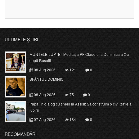
ULTIMELE ȘTIRI
MUNTELE LUPTEI: Meditația PF Claudiu la Duminica a X-a
după Rusalii
08 Aug 2026
121
0
SFÂNTUL DOMINIC
08 Aug 2026
75
0
Papa, în dialog cu tinerii la Assisi: Să construim o civilizație a
iubirii
07 Aug 2026
184
0
RECOMANDĂRI