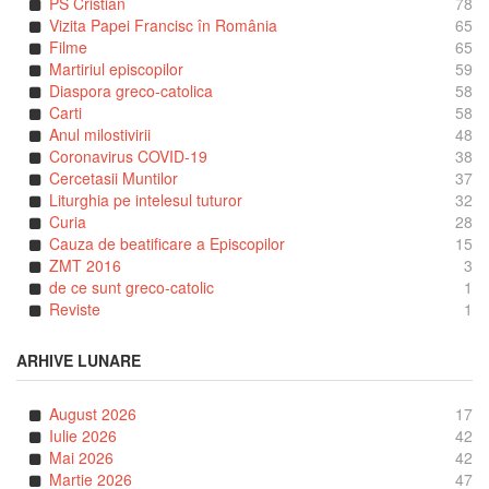
PS Cristian
78
Vizita Papei Francisc în România
65
Filme
65
Martiriul episcopilor
59
Diaspora greco-catolica
58
Carti
58
Anul milostivirii
48
Coronavirus COVID-19
38
Cercetasii Muntilor
37
Liturghia pe intelesul tuturor
32
Curia
28
Cauza de beatificare a Episcopilor
15
ZMT 2016
3
de ce sunt greco-catolic
1
Reviste
1
ARHIVE LUNARE
August 2026
17
Iulie 2026
42
Mai 2026
42
Martie 2026
47